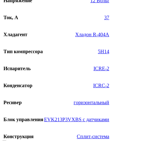
Напряжение
12 Вольт
Ток, А
37
Хладагент
Хладон R-404A
Тип компрессора
5H14
Испаритель
ICRE-2
Конденсатор
ICRC-2
Ресивер
горизонтальный
Блок управления
EVK213P3VXBS с датчиками
Конструкция
Сплит-система