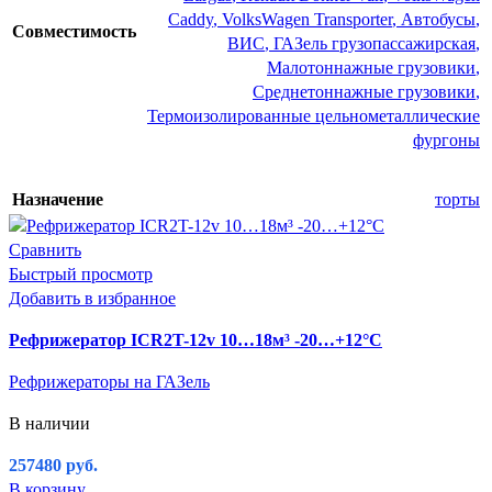
Caddy
,
VolksWagen Transporter
,
Автобусы
,
Совместимость
ВИС
,
ГАЗель грузопассажирская
,
Малотоннажные грузовики
,
Среднетоннажные грузовики
,
Термоизолированные цельнометаллические
фургоны
Назначение
торты
Сравнить
Быстрый просмотр
Добавить в избранное
Рефрижератор ICR2T-12v 10…18м³ -20…+12°C
Рефрижераторы на ГАЗель
В наличии
257480
руб.
В корзину