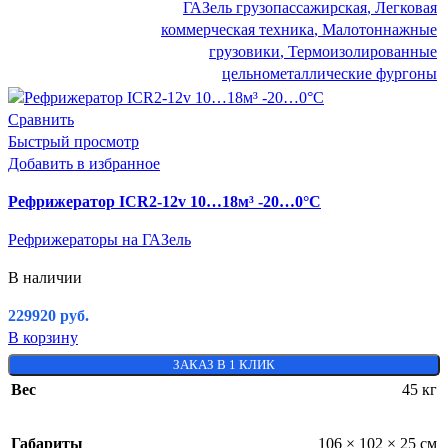
ГАЗель грузопассажирская
,
Легковая
коммерческая техника
,
Малотоннажные
грузовики
,
Термоизолированные
цельнометаллические фургоны
Сравнить
Быстрый просмотр
Добавить в избранное
Рефрижератор ICR2-12v 10…18м³ -20…0°C
Рефрижераторы на ГАЗель
В наличии
229920
руб.
В корзину
ЗАКАЗ В 1 КЛИК
Вес
45 кг
Габариты
106 × 102 × 25 см