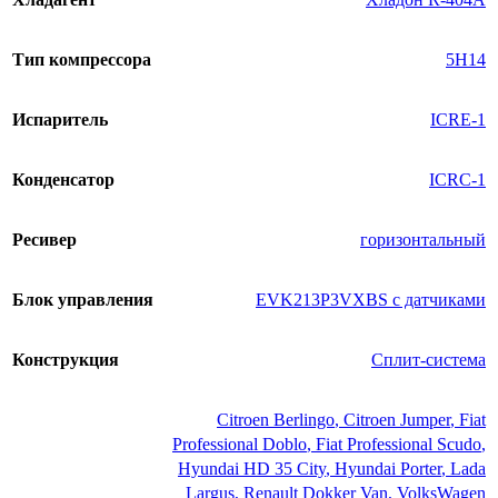
Тип компрессора
5H14
Испаритель
ICRE-1
Конденсатор
ICRC-1
Ресивер
горизонтальный
Блок управления
EVK213P3VXBS с датчиками
Конструкция
Сплит-система
Citroen Berlingo
,
Citroen Jumper
,
Fiat
Professional Doblo
,
Fiat Professional Scudo
,
Hyundai HD 35 City
,
Hyundai Porter
,
Lada
Largus
,
Renault Dokker Van
,
VolksWagen