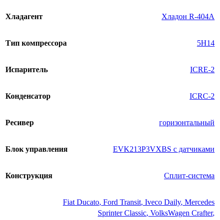
Хладагент
Хладон R-404A
Тип компрессора
5H14
Испаритель
ICRE-2
Конденсатор
ICRC-2
Ресивер
горизонтальный
Блок управления
EVK213P3VXBS с датчиками
Конструкция
Сплит-система
Fiat Ducato
,
Ford Transit
,
Iveco Daily
,
Mercedes
Sprinter Classic
,
VolksWagen Crafter
,