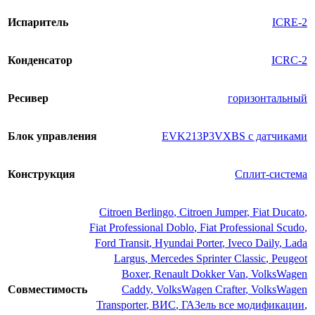
Испаритель
ICRE-2
Конденсатор
ICRC-2
Ресивер
горизонтальный
Блок управления
EVK213P3VXBS с датчиками
Конструкция
Сплит-система
Citroen Berlingo
,
Citroen Jumper
,
Fiat Ducato
,
Fiat Professional Doblo
,
Fiat Professional Scudo
,
Ford Transit
,
Hyundai Porter
,
Iveco Daily
,
Lada
Largus
,
Mercedes Sprinter Classic
,
Peugeot
Boxer
,
Renault Dokker Van
,
VolksWagen
Совместимость
Caddy
,
VolksWagen Crafter
,
VolksWagen
Transporter
,
ВИС
,
ГАЗель все модификации
,