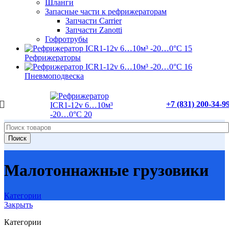
Шланги
Запасные части к рефрижераторам
Запчасти Carrier
Запчасти Zanotti
Гофротрубы
Рефрижераторы
Пневмоподвеска
+7 (831) 200-34-9
Поиск
Малотоннажные грузовики
Категории
Закрыть
Категории