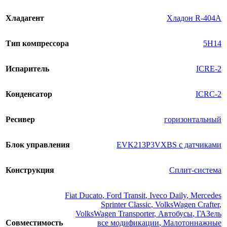
Хладагент
Хладон R-404A
Тип компрессора
5H14
Испаритель
ICRE-2
Конденсатор
ICRC-2
Ресивер
горизонтальный
Блок управления
EVK213P3VXBS с датчиками
Конструкция
Сплит-система
Fiat Ducato
,
Ford Transit
,
Iveco Daily
,
Mercedes
Sprinter Classic
,
VolksWagen Crafter
,
VolksWagen Transporter
,
Автобусы
,
ГАЗель
Совместимость
все модификации
,
Малотоннажные