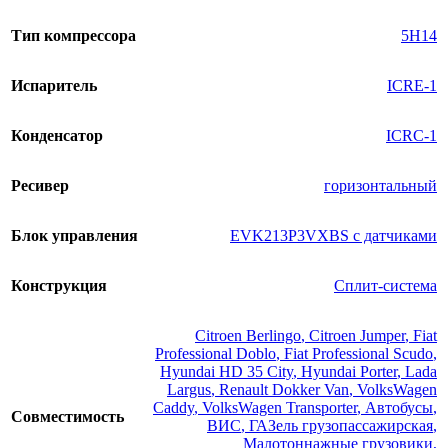
Тип компрессора
5H14
Испаритель
ICRE-1
Конденсатор
ICRC-1
Ресивер
горизонтальный
Блок управления
EVK213P3VXBS с датчиками
Конструкция
Сплит-система
Citroen Berlingo
,
Citroen Jumper
,
Fiat
Professional Doblo
,
Fiat Professional Scudo
,
Hyundai HD 35 City
,
Hyundai Porter
,
Lada
Largus
,
Renault Dokker Van
,
VolksWagen
Caddy
,
VolksWagen Transporter
,
Автобусы
,
Совместимость
ВИС
,
ГАЗель грузопассажирская
,
Малотоннажные грузовики
,