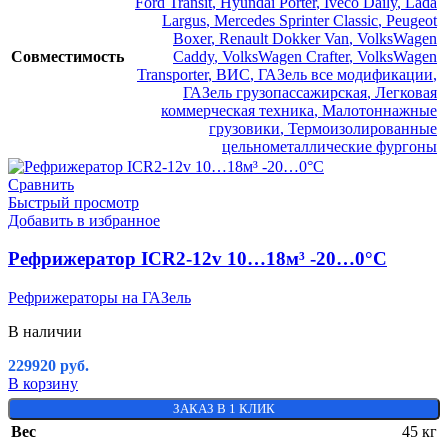
Ford Transit
,
Hyundai Porter
,
Iveco Daily
,
Lada
Largus
,
Mercedes Sprinter Classic
,
Peugeot
Boxer
,
Renault Dokker Van
,
VolksWagen
Совместимость
Caddy
,
VolksWagen Crafter
,
VolksWagen
Transporter
,
ВИС
,
ГАЗель все модификации
,
ГАЗель грузопассажирская
,
Легковая
коммерческая техника
,
Малотоннажные
грузовики
,
Термоизолированные
цельнометаллические фургоны
Сравнить
Быстрый просмотр
Добавить в избранное
Рефрижератор ICR2-12v 10…18м³ -20…0°C
Рефрижераторы на ГАЗель
В наличии
229920
руб.
В корзину
ЗАКАЗ В 1 КЛИК
Вес
45 кг