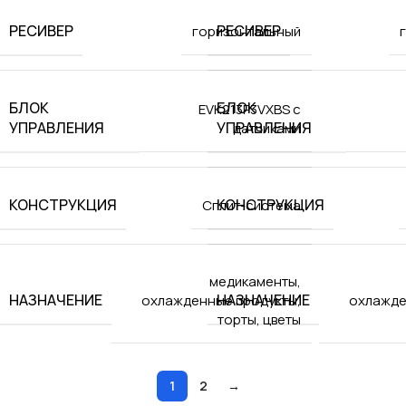
РЕСИВЕР
РЕСИВЕР
горизонтальный
БЛОК
БЛОК
EVK213P3VXBS с
УПРАВЛЕНИЯ
УПРАВЛЕНИЯ
датчиками
КОНСТРУКЦИЯ
КОНСТРУКЦИЯ
Сплит-система
медикаменты
,
НАЗНАЧЕНИЕ
НАЗНАЧЕНИЕ
охлажденные продукты
,
охлажде
торты
,
цветы
1
2
→