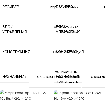
РЕСИВЕР
РЕСИВЕР
горизонтальный
БЛОК
БЛОК
EVK213P3VXBS с
УПРАВЛЕНИЯ
УПРАВЛЕНИЯ
датчиками
КОНСТРУКЦИЯ
КОНСТРУКЦИЯ
Сплит-система
медикаменты
,
НАЗНАЧЕНИЕ
НАЗНАЧЕНИЕ
охлажденные продукты
,
охлажд
торты
,
цветы