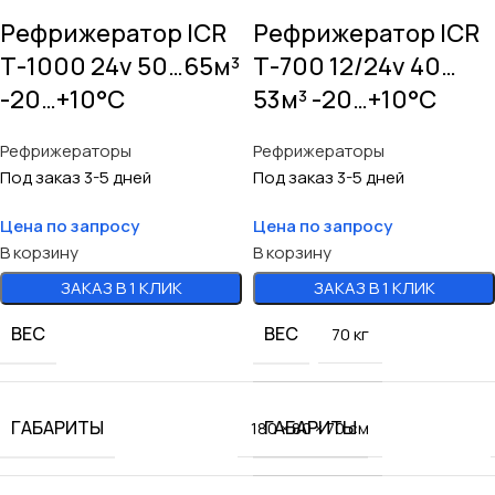
Рефрижератор ICR
Рефрижератор ICR
Т-1000 24v 50…65м³
Т-700 12/24v 40…
-20…+10°C
53м³ -20…+10°C
Рефрижераторы
Рефрижераторы
Под заказ 3-5 дней
Под заказ 3-5 дней
Цена по запросу
Цена по запросу
В корзину
В корзину
ЗАКАЗ В 1 КЛИК
ЗАКАЗ В 1 КЛИК
ВЕС
ВЕС
70 кг
ГАБАРИТЫ
ГАБАРИТЫ
180 × 80 × 70 см