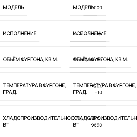
МОДЕЛЬ
МОДЕЛЬ
T-1000
ИСПОЛНЕНИЕ
ИСПОЛНЕНИЕ
тепло-холод
ОБЪЁМ ФУРГОНА, КВ.М.
ОБЪЁМ ФУРГОНА, КВ.М.
35…50
,
50…65
ТЕМПЕРАТУРА В ФУРГОНЕ,
ТЕМПЕРАТУРА В ФУРГОНЕ,
+20…
ГРАД.
ГРАД.
+10
ХЛАДОПРОИЗВОДИТЕЛЬНОСТЬ,
ХЛАДОПРОИЗВОДИТЕЛЬН
4470…
ВТ
ВТ
9650