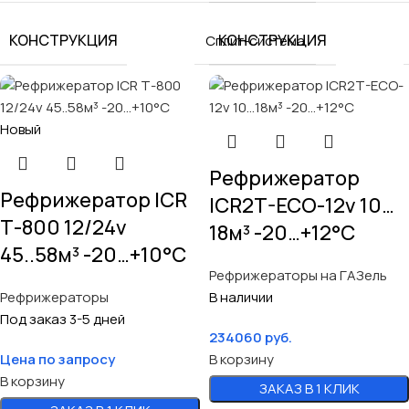
КОНСТРУКЦИЯ
КОНСТРУКЦИЯ
Сплит-система
Новый
Рефрижератор
Рефрижератор ICR
ICR2T-ECO-12v 10…
Т-800 12/24v
18м³ -20…+12°C
45..58м³ -20…+10°C
Рефрижераторы на ГАЗель
Рефрижераторы
В наличии
Под заказ 3-5 дней
234060
руб.
Цена по запросу
В корзину
В корзину
ЗАКАЗ В 1 КЛИК