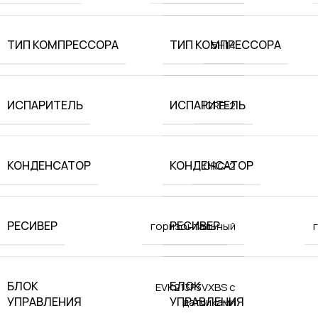
ТИП КОМПРЕССОРА
ТИП КОМПРЕССОРА
5H14
ИСПАРИТЕЛЬ
ИСПАРИТЕЛЬ
ICRE-2
КОНДЕНСАТОР
КОНДЕНСАТОР
ICRC-2
РЕСИВЕР
РЕСИВЕР
горизонтальный
БЛОК
БЛОК
EVK213P3VXBS с
УПРАВЛЕНИЯ
УПРАВЛЕНИЯ
датчиками