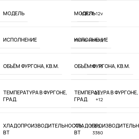
МОДЕЛЬ
МОДЕЛЬ
ICR2T-12v
ИСПОЛНЕНИЕ
ИСПОЛНЕНИЕ
тепло-холод
ОБЪЁМ ФУРГОНА, КВ.М.
ОБЪЁМ ФУРГОНА, КВ.М.
10…18
ТЕМПЕРАТУРА В ФУРГОНЕ,
ТЕМПЕРАТУРА В ФУРГОНЕ,
-20…
ГРАД.
ГРАД.
+12
ХЛАДОПРОИЗВОДИТЕЛЬНОСТЬ,
ХЛАДОПРОИЗВОДИТЕЛЬН
1650…
ВТ
ВТ
3380