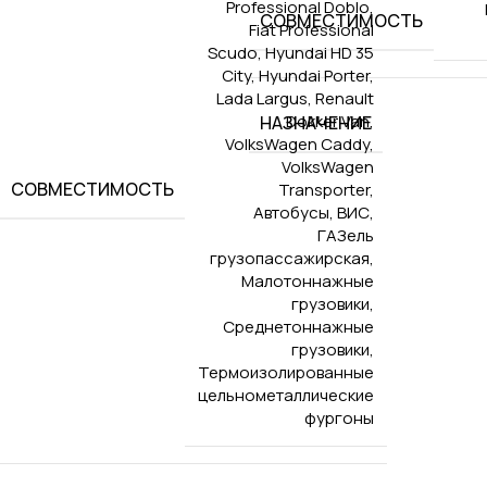
Professional Doblo
,
СОВМЕСТИМОСТЬ
Fiat Professional
Scudo
,
Hyundai HD 35
City
,
Hyundai Porter
,
Lada Largus
,
Renault
Dokker Van
,
НАЗНАЧЕНИЕ
VolksWagen Caddy
,
VolksWagen
СОВМЕСТИМОСТЬ
Transporter
,
Автобусы
,
ВИС
,
ГАЗель
грузопассажирская
,
Малотоннажные
грузовики
,
Среднетоннажные
грузовики
,
Термоизолированные
цельнометаллические
фургоны