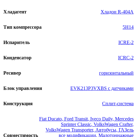
Хладагент
Хладон R-404A
Тип компрессора
5H14
Испаритель
ICRE-2
Конденсатор
ICRC-2
Ресивер
горизонтальный
Блок управления
EVK213P3VXBS с датчиками
Конструкция
Сплит-система
Fiat Ducato
,
Ford Transit
,
Iveco Daily
,
Mercedes
Sprinter Classic
,
VolksWagen Crafter
,
VolksWagen Transporter
,
Автобусы
,
ГАЗель
Совместимость
все модификации
,
Малотоннажные