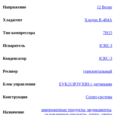
Напряжение
12 Вольт
Хладагент
Хладон R-404A
Тип компрессора
7H15
Испаритель
ICRE-3
Конденсатор
ICRC-3
Ресивер
горизонтальный
Блок управления
EVK213P3VXBS с датчиками
Конструкция
Сплит-система
замороженные продукты
,
медикаменты
,
Назначение
охлажденные продукты
,
торты
,
цветы