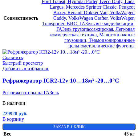
Ford Transit
,
Hyundai Porter
,
Iveco Daily
,
Lada
Largus
,
Mercedes Sprinter Classic
,
Peugeot
Boxer
,
Renault Dokker Van
,
VolksWagen
Совместимость
Caddy
,
VolksWagen Crafter
,
VolksWagen
Transporter
,
ВИС
,
ГАЗель все модификации
,
ГАЗель грузопассажирская
,
Легковая
коммерческая техника
,
Малотоннажные
грузовики
,
Термоизолированные
цельнометаллические фургоны
Сравнить
Быстрый просмотр
Добавить в избранное
Рефрижератор ICR2-12v 10…18м³ -20…0°C
Рефрижераторы на ГАЗель
В наличии
229920
руб.
В корзину
ЗАКАЗ В 1 КЛИК
Вес
45 кг