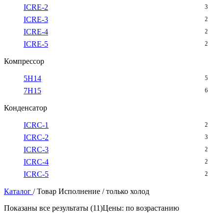
ICRE-2
3
ICRE-3
2
ICRE-4
2
ICRE-5
2
Компрессор
5H14
5
7H15
6
Конденсатор
ICRC-1
2
ICRC-2
3
ICRC-3
2
ICRC-4
2
ICRC-5
2
Каталог
/
Товар Исполнение
/
только холод
Показаны все результаты (11)
Цены: по возрастанию