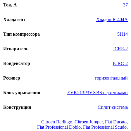
Ток, А
37
Хладагент
Хладон R-404A
Тип компрессора
5H14
Испаритель
ICRE-2
Конденсатор
ICRC-2
Ресивер
горизонтальный
Блок управления
EVK213P3VXBS с датчиками
Конструкция
Сплит-система
Citroen Berlingo
,
Citroen Jumper
,
Fiat Ducato
,
Fiat Professional Doblo
,
Fiat Professional Scudo
,