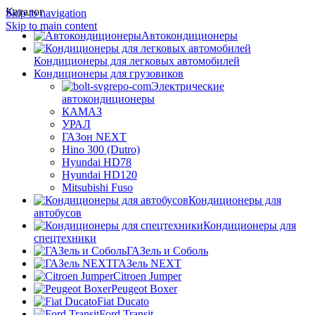
Каталог
Skip to navigation
Skip to main content
Автокондиционеры
Кондиционеры для легковых автомобилей
Кондиционеры для грузовиков
Электрические
автокондиционеры
КАМАЗ
УРАЛ
ГАЗон NEXT
Hino 300 (Dutro)
Hyundai HD78
Hyundai HD120
Mitsubishi Fuso
Кондиционеры для
автобусов
Кондиционеры для
спецтехники
ГАЗель и Соболь
ГАЗель NEXT
Citroen Jumper
Peugeot Boxer
Fiat Ducato
Ford Transit