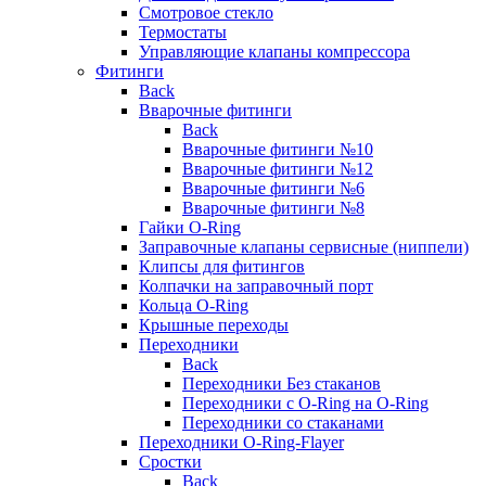
Смотровое стекло
Термостаты
Управляющие клапаны компрессора
Фитинги
Back
Вварочные фитинги
Back
Вварочные фитинги №10
Вварочные фитинги №12
Вварочные фитинги №6
Вварочные фитинги №8
Гайки O-Ring
Заправочные клапаны сервисные (ниппели)
Клипсы для фитингов
Колпачки на заправочный порт
Кольца O-Ring
Крышные переходы
Переходники
Back
Переходники Без стаканов
Переходники с O-Ring на O-Ring
Переходники со стаканами
Переходники O-Ring-Flayer
Сростки
Back