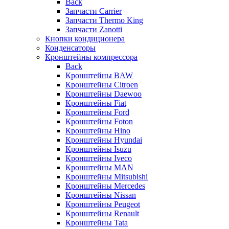
Back
Запчасти Carrier
Запчасти Thermo King
Запчасти Zanotti
Кнопки кондиционера
Конденсаторы
Кронштейны компрессора
Back
Кронштейны BAW
Кронштейны Citroen
Кронштейны Daewoo
Кронштейны Fiat
Кронштейны Ford
Кронштейны Foton
Кронштейны Hino
Кронштейны Hyundai
Кронштейны Isuzu
Кронштейны Iveco
Кронштейны MAN
Кронштейны Mitsubishi
Кронштейны Mеrcedes
Кронштейны Nissan
Кронштейны Peugeot
Кронштейны Renault
Кронштейны Tata