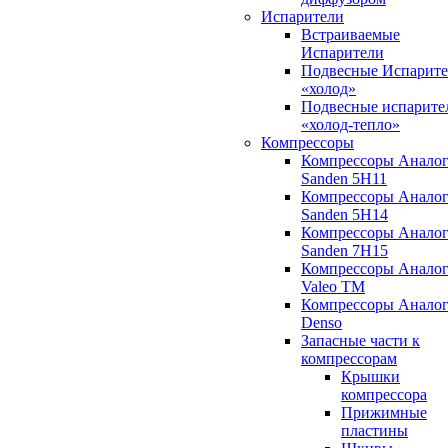
Испарители
Встраиваемые
Испарители
Подвесные Испарит
«холод»
Подвесные испарите
«холод-тепло»
Компрессоры
Компрессоры Анало
Sanden 5H11
Компрессоры Анало
Sanden 5H14
Компрессоры Анало
Sanden 7H15
Компрессоры Анало
Valeo ТМ
Компрессоры Анало
Denso
Запасные части к
компрессорам
Крышки
компрессора
Прижимные
пластины