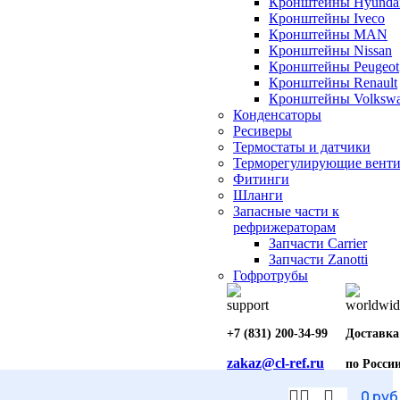
Кронштейны Hyunda
Кронштейны Iveco
Кронштейны MAN
Кронштейны Nissan
Кронштейны Peugeot
Кронштейны Renault
Кронштейны Volksw
Конденсаторы
Ресиверы
Термостаты и датчики
Терморегулирующие вент
Фитинги
Шланги
Запасные части к
рефрижераторам
Запчасти Carrier
Запчасти Zanotti
Гофротрубы
+7 (831) 200-34-99
Доставка
zakaz@cl-ref.ru
по Росси
0
руб