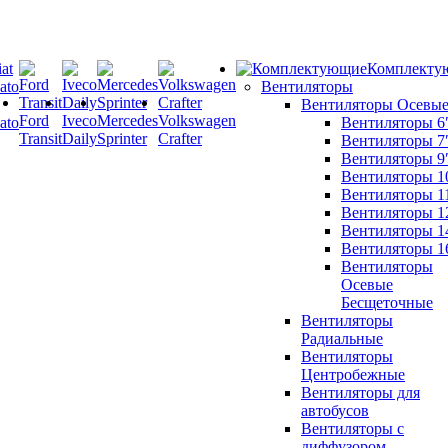
Комплекту
Вентиляторы
Вентиляторы Осевы
Ford
Iveco
Mercedes
Volkswagen
ato
Вентиляторы 6
Transit
Daily
Sprinter
Crafter
Вентиляторы 7
Вентиляторы 9
Вентиляторы 1
Вентиляторы 1
Вентиляторы 1
Вентиляторы 1
Вентиляторы 1
Вентиляторы
Осевые
Бесщеточные
Вентиляторы
Радиальные
Вентиляторы
Центробежные
Вентиляторы для
автобусов
Вентиляторы с
диффузором