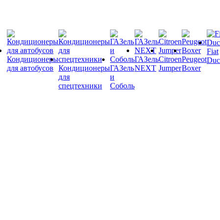
Fiat
Кондиционеры
ГАЗель
Citroen
Peugeot
Duc
для автобусов
Кондиционеры
ГАЗель
NEXT
Jumper
Boxer
для
и
спецтехники
Соболь