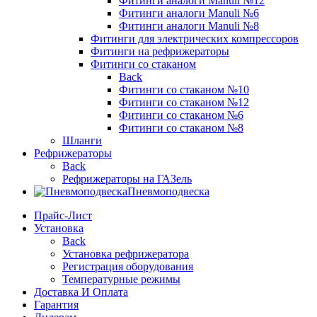
Фитинги аналоги Manuli №12
Фитинги аналоги Manuli №6
Фитинги аналоги Manuli №8
Фитинги для электрических компрессоров
Фитинги на рефрижераторы
Фитинги со стаканом
Back
Фитинги со стаканом №10
Фитинги со стаканом №12
Фитинги со стаканом №6
Фитинги со стаканом №8
Шланги
Рефрижераторы
Back
Рефрижераторы на ГАЗель
Пневмоподвеска
Прайс-Лист
Установка
Back
Установка рефрижератора
Регистрация оборудования
Температурные режимы
Доставка И Оплата
Гарантия