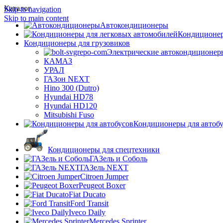
Каталог
Skip to navigation
Skip to main content
Автокондиционеры
Кондиционер
Кондиционеры для грузовиков
Электрические автокондиционер
КАМАЗ
УРАЛ
ГАЗон NEXT
Hino 300 (Dutro)
Hyundai HD78
Hyundai HD120
Mitsubishi Fuso
Кондиционеры для автоб
Кондиционеры для спецтехники
ГАЗель и Соболь
ГАЗель NEXT
Citroen Jumper
Peugeot Boxer
Fiat Ducato
Ford Transit
Iveco Daily
Mercedes Sprinter