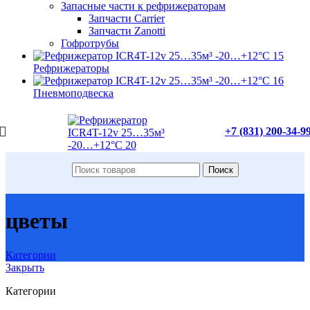
Запасные части к рефрижераторам
Запчасти Carrier
Запчасти Zanotti
Гофротрубы
Рефрижераторы
Пневмоподвеска
+7 (831) 200-34-9
Поиск
цветы
Категории
Закрыть
Категории