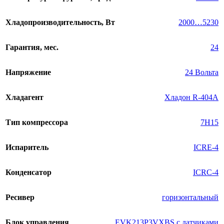
Хладопроизводительность, Вт
2000…5230
Гарантия, мес.
24
Напряжение
24 Вольта
Хладагент
Хладон R-404A
Тип компрессора
7H15
Испаритель
ICRE-4
Конденсатор
ICRC-4
Ресивер
горизонтальный
Блок управления
EVK213P3VXBS с датчиками