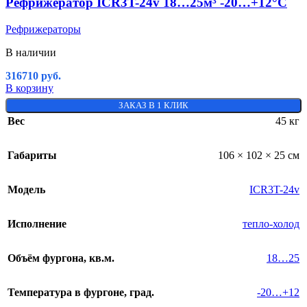
Рефрижератор ICR3T-24v 18…25м³ -20…+12°C
Рефрижераторы
В наличии
316710
руб.
В корзину
ЗАКАЗ В 1 КЛИК
Вес
45 кг
Габариты
106 × 102 × 25 см
Модель
ICR3T-24v
Исполнение
тепло-холод
Объём фургона, кв.м.
18…25
Температура в фургоне, град.
-20…+12