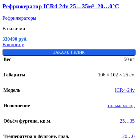
Рефрижератор ICR4-24v 25…35м³ -20…0°C
Рефрижераторы
В наличии
330490
руб.
В корзину
ЗАКАЗ В 1 КЛИК
Вес
50 кг
Габариты
106 × 102 × 25 см
Модель
ICR4-24v
Исполнение
только холод
Объём фургона, кв.м.
25…35
Температура в фургоне, град.
-20…0