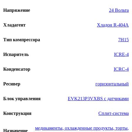
Напряжение
24 Вольта
Хладагент
Хладон R-404A
Тип компрессора
7H15
Испаритель
ICRE-4
Конденсатор
ICRC-4
Ресивер
горизонтальный
Блок управления
EVK213P3VXBS с датчиками
Конструкция
Сплит-система
медикаменты
,
охлажденные продукты
,
торты
,
Назначение