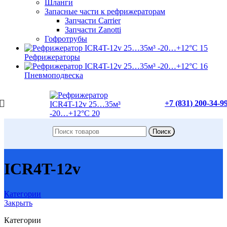
Шланги
Запасные части к рефрижераторам
Запчасти Carrier
Запчасти Zanotti
Гофротрубы
Рефрижераторы
Пневмоподвеска
+7 (831) 200-34-9
Поиск
ICR4T-12v
Категории
Закрыть
Категории