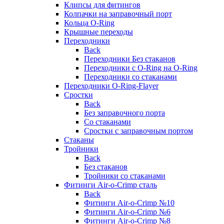
Клипсы для фитингов
Колпачки на заправочный порт
Кольца O-Ring
Крышные переходы
Переходники
Back
Переходники Без стаканов
Переходники с O-Ring на O-Ring
Переходники со стаканами
Переходники O-Ring-Flayer
Сростки
Back
Без заправочного порта
Со стаканами
Сростки с заправочным портом
Стаканы
Тройники
Back
Без стаканов
Тройники со стаканами
Фитинги Air-o-Crimp сталь
Back
Фитинги Air-o-Crimp №10
Фитинги Air-o-Crimp №6
Фитинги Air-o-Crimp №8