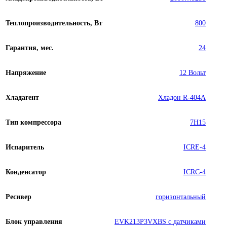
Теплопроизводительность, Вт
800
Гарантия, мес.
24
Напряжение
12 Вольт
Хладагент
Хладон R-404A
Тип компрессора
7H15
Испаритель
ICRE-4
Конденсатор
ICRC-4
Ресивер
горизонтальный
Блок управления
EVK213P3VXBS с датчиками