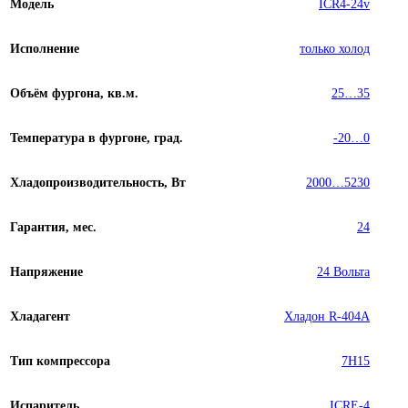
Модель
ICR4-24v
Исполнение
только холод
Объём фургона, кв.м.
25…35
Температура в фургоне, град.
-20…0
Хладопроизводительность, Вт
2000…5230
Гарантия, мес.
24
Напряжение
24 Вольта
Хладагент
Хладон R-404A
Тип компрессора
7H15
Испаритель
ICRE-4