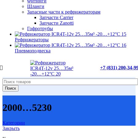
Фитинги
Шланги
Запасные части к рефрижераторам
Запчасти Carrier
Запчасти Zanotti
Гофротрубы
Рефрижераторы
Пневмоподвеска
+7 (831) 200-34-9
Поиск
2000…5230
Категории
Закрыть