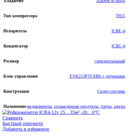
Хладагент
Хладон R-404A
Тип компрессора
7H15
Испаритель
ICRE-4
Конденсатор
ICRC-4
Ресивер
горизонтальный
Блок управления
EVK213P3VXBS с датчиками
Конструкция
Сплит-система
Назначение
медикаменты
,
охлажденные продукты
,
торты
,
цветы
Сравнить
Быстрый просмотр
Добавить в избранное