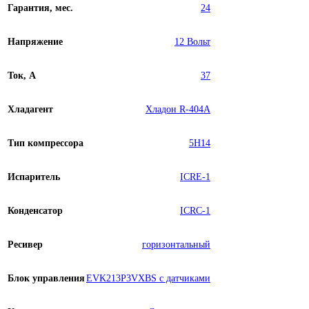
Гарантия, мес.
24
Напряжение
12 Вольт
Ток, А
37
Хладагент
Хладон R-404A
Тип компрессора
5H14
Испаритель
ICRE-1
Конденсатор
ICRC-1
Ресивер
горизонтальный
Блок управления
EVK213P3VXBS с датчиками