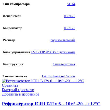
Тип компрессора
5H14
Испаритель
ICRE-1
Конденсатор
ICRC-1
Ресивер
горизонтальный
Блок управления
EVK213P3VXBS с датчиками
Конструкция
Сплит-система
Совместимость
Fiat Professional Scudo
Сравнить
Быстрый просмотр
Добавить в избранное
Рефрижератор ICR1T-12v 6…10м³ -20…+12°C