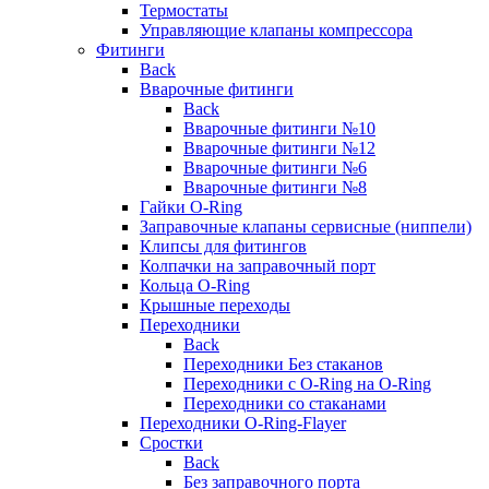
Термостаты
Управляющие клапаны компрессора
Фитинги
Back
Вварочные фитинги
Back
Вварочные фитинги №10
Вварочные фитинги №12
Вварочные фитинги №6
Вварочные фитинги №8
Гайки O-Ring
Заправочные клапаны сервисные (ниппели)
Клипсы для фитингов
Колпачки на заправочный порт
Кольца O-Ring
Крышные переходы
Переходники
Back
Переходники Без стаканов
Переходники с O-Ring на O-Ring
Переходники со стаканами
Переходники O-Ring-Flayer
Сростки
Back
Без заправочного порта