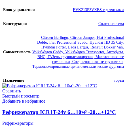
Блок управления
EVK213P3VXBS с датчиками
Конструкция
Сплит-система
Citroen Berlingo
,
Citroen Jumper
,
Fiat Professional
Doblo
,
Fiat Professional Scudo
,
Hyundai HD 35 City
,
Hyundai Porter
,
Lada Largus
,
Renault Dokker Van
,
Совместимость
VolksWagen Caddy
,
VolksWagen Transporter
,
Автобусы
,
ВИС
,
ГАЗель грузопассажирская
,
Малотоннажные
грузовики
,
Среднетоннажные грузовики
,
Термоизолированные цельнометаллические фургоны
Назначение
торты
Сравнить
Быстрый просмотр
Добавить в избранное
Рефрижератор ICR1T-24v 6…10м³ -20…+12°C
Рефрижераторы