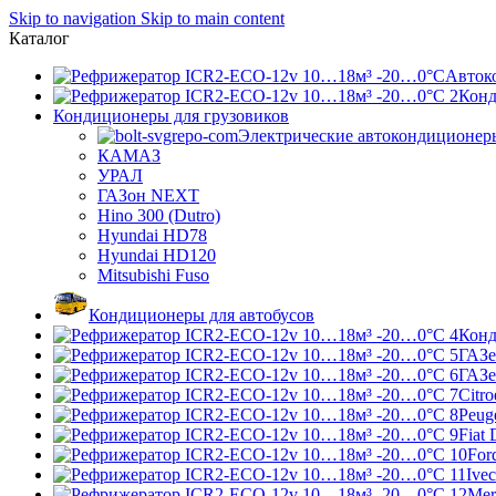
Skip to navigation
Skip to main content
Каталог
Авток
Конд
Кондиционеры для грузовиков
Электрические автокондиционер
КАМАЗ
УРАЛ
ГАЗон NEXT
Hino 300 (Dutro)
Hyundai HD78
Hyundai HD120
Mitsubishi Fuso
Кондиционеры для автобусов
Конд
ГАЗе
ГАЗ
Citr
Peug
Fiat 
Ford
Ivec
Mer