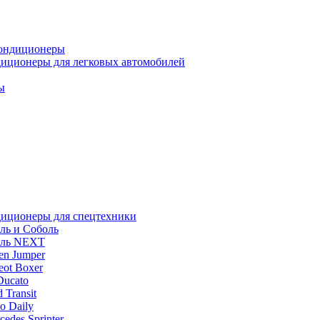
ондиционеры
иционеры для легковых автомобилей
ы
иционеры для спецтехники
ль и Соболь
ель NEXT
oen Jumper
eot Boxer
Ducato
 Transit
o Daily
cedes Sprinter