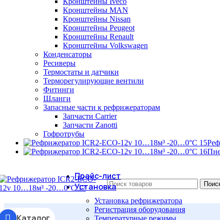
Кронштейны Iveco
Кронштейны MAN
Кронштейны Nissan
Кронштейны Peugeot
Кронштейны Renault
Кронштейны Volkswagen
Конденсаторы
Ресиверы
Термостаты и датчики
Терморегулирующие вентили
Фитинги
Шланги
Запасные части к рефрижераторам
Запчасти Carrier
Запчасти Zanotti
Гофротрубы
Реф
Пне
Прайс-лист
Поис
Установка
Установка рефрижератора
Регистрация оборудования
Каталог
Температурные режимы