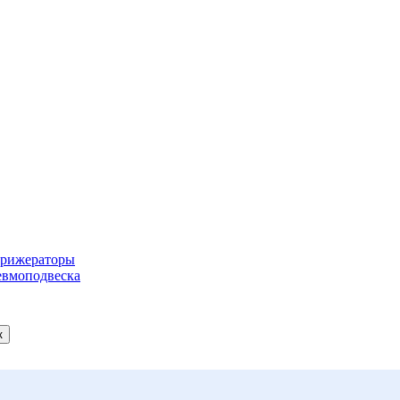
рижераторы
вмоподвеска
к