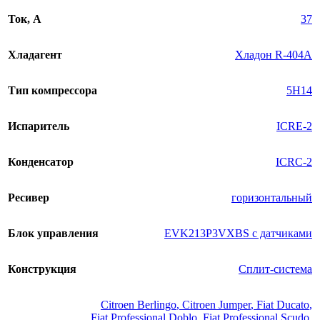
Ток, А
37
Хладагент
Хладон R-404A
Тип компрессора
5H14
Испаритель
ICRE-2
Конденсатор
ICRC-2
Ресивер
горизонтальный
Блок управления
EVK213P3VXBS с датчиками
Конструкция
Сплит-система
Citroen Berlingo
,
Citroen Jumper
,
Fiat Ducato
,
Fiat Professional Doblo
,
Fiat Professional Scudo
,