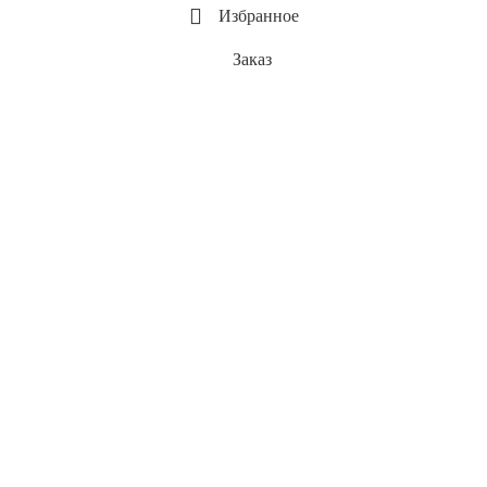
Кронштейны компрессора на Тракторы ХТЗ
Избранное
Кронштейны компрессора на Экскаваторы и 
Кронштейны МАЗ
Заказ
Кронштейны ПАЗ
Кронштейны УАЗ
Кронштейны УРАЛ