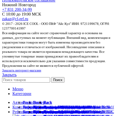
Пользовательское соглашение
Нижний Новгород
+7 831 200-34-99
С 10:00 до 19:00 МСК
zakaz@cl-ref.ru
© 2017 - 2026 ICE COOL - ООО ПКФ "Айс Кул" ИНН: 9721199678, ОГРН:
1237700141997
Вся информация на сайте носит справочный характер и основана на
данных, доступных на момент публикации. Внешний вид, комплектация и
характеристики товаров могут быть изменены производителем без
уведомления и отличаться от изображений. Несовпадение описания и
реального товара не является признаком ненадлежащего качества. Все
упомянутые товарные знаки принадлежат их правообладателям и
используются исключительно для указания совместимости продукции.
Предложения на сайте не являются публичной офертой.
Заказать интернет-магазин
Закрыть
Поиск
Меню
Категории
Автокондиционеры
Back
Back
Back
Back
Back
Back
Back
Back
Back
Back
Back
Back
Back
Back
Back
Back
Back
Back
Back
Back
Back
Back
Back
Back
Back
Комплектующие
Кондиционеры для автобусов
Гофротрубы
Рефрижераторы на ГАЗель
Кондиционеры для автобусов ПАЗ
Запчасти Carrier
Кронштейны BAW
Вентиляторы Осевые
Встраиваемые Испарители
Запасные части к компрессорам
ТРВ для легковых автомобилей
Датчики давления универсальные
Вварочные фитинги
Вентиляторы 10″
Запасные части к компрессорам Bitzer
Вварочные фитинги №10
Переходники Без стаканов
Без заправочного порта
Без стаканов
Фитинги Air-o-Crimp №10
Фитинги O-Ring Алюминиевые №10
Фитинги O-Ring Стальные №10
Фитинги ORFS №10
Фитинги аналоги Carrier Стальные №10
Фитинги аналоги Manuli №10
Фитинги со стаканом №10
Рефрижераторы
Кондиционеры для грузовиков
Запасные части к рефрижераторам
Запчасти Thermo King
Кронштейны Citroen
Вентиляторы Радиальные
Подвесные испарители «холод-тепло»
Компрессоры Аналоги Denso
ТРВ универсальные
Смотровое стекло
Гайки O-Ring
Вентиляторы 11″
Запасные части к компрессорам BOCK
Вварочные фитинги №12
Переходники с O-Ring на O-Ring
Со стаканами
Тройники со стаканами
Фитинги Air-o-Crimp №6
Фитинги O-Ring Алюминиевые №12
Фитинги O-Ring Стальные №12
Фитинги ORFS №6
Фитинги аналоги Carrier Стальные №12
Фитинги аналоги Manuli №12
Фитинги со стаканом №12