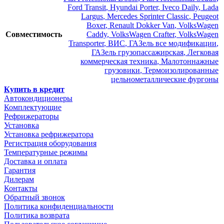
Ford Transit
,
Hyundai Porter
,
Iveco Daily
,
Lada
Largus
,
Mercedes Sprinter Classic
,
Peugeot
Boxer
,
Renault Dokker Van
,
VolksWagen
Совместимость
Caddy
,
VolksWagen Crafter
,
VolksWagen
Transporter
,
ВИС
,
ГАЗель все модификации
,
ГАЗель грузопассажирская
,
Легковая
коммерческая техника
,
Малотоннажные
грузовики
,
Термоизолированные
цельнометаллические фургоны
Купить в кредит
Автокондиционеры
Комплектующие
Рефрижераторы
Установка
Установка рефрижератора
Регистрация оборудования
Температурные режимы
Доставка и оплата
Гарантия
Дилерам
Контакты
Обратный звонок
Политика конфиденциальности
Политика возврата