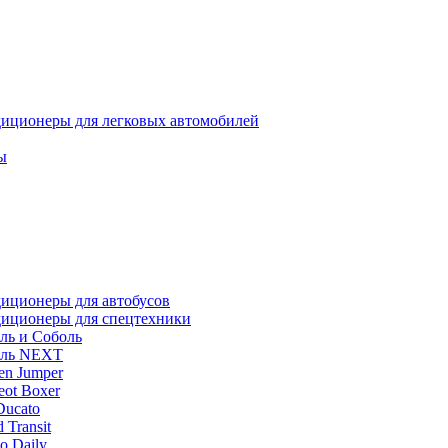
иционеры для легковых автомобилей
ы
иционеры для автобусов
иционеры для спецтехники
ль и Соболь
ель NEXT
oen Jumper
eot Boxer
Ducato
 Transit
o Daily