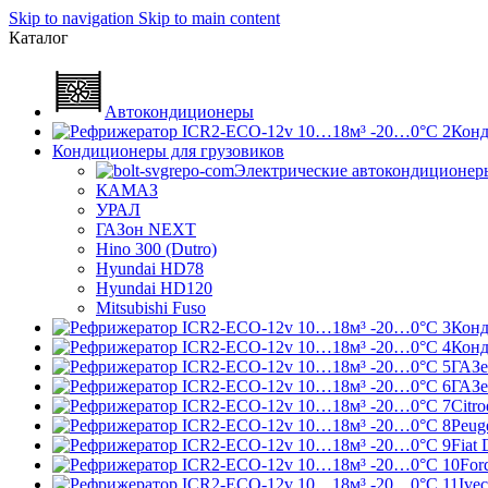
Skip to navigation
Skip to main content
Каталог
Автокондиционеры
Конд
Кондиционеры для грузовиков
Электрические автокондиционер
КАМАЗ
УРАЛ
ГАЗон NEXT
Hino 300 (Dutro)
Hyundai HD78
Hyundai HD120
Mitsubishi Fuso
Конд
Конд
ГАЗе
ГАЗ
Citr
Peug
Fiat 
Ford
Ivec