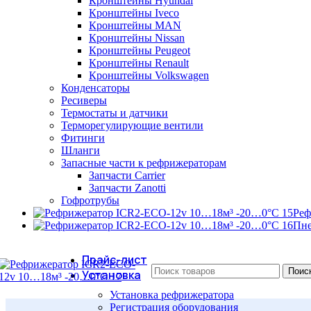
Кронштейны Hyundai
Кронштейны Iveco
Кронштейны MAN
Кронштейны Nissan
Кронштейны Peugeot
Кронштейны Renault
Кронштейны Volkswagen
Конденсаторы
Ресиверы
Термостаты и датчики
Терморегулирующие вентили
Фитинги
Шланги
Запасные части к рефрижераторам
Запчасти Carrier
Запчасти Zanotti
Гофротрубы
Реф
Пне
Прайс-лист
Поис
Установка
Установка рефрижератора
Регистрация оборудования