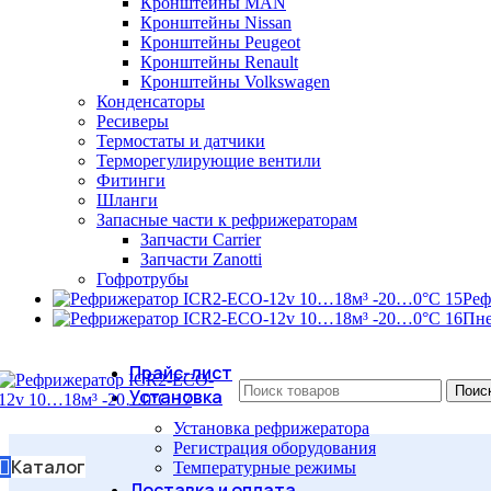
Кронштейны MAN
Кронштейны Nissan
Кронштейны Peugeot
Кронштейны Renault
Кронштейны Volkswagen
Конденсаторы
Ресиверы
Термостаты и датчики
Терморегулирующие вентили
Фитинги
Шланги
Запасные части к рефрижераторам
Запчасти Carrier
Запчасти Zanotti
Гофротрубы
Реф
Пне
Прайс-лист
Поис
Установка
Установка рефрижератора
Регистрация оборудования
Каталог
Температурные режимы
Доставка и оплата