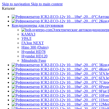
Skip to navigation
Skip to main content
Каталог
Авток
Конд
Кондиционеры для грузовиков
Электрические автокондиционер
КАМАЗ
УРАЛ
ГАЗон NEXT
Hino 300 (Dutro)
Hyundai HD78
Hyundai HD120
Mitsubishi Fuso
Конд
Конд
ГАЗе
ГАЗ
Citr
Peug
Fiat 
Ford
Ivec
Mer
Vol