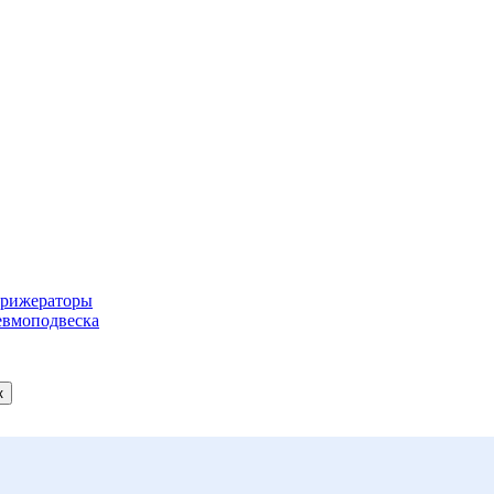
рижераторы
вмоподвеска
к