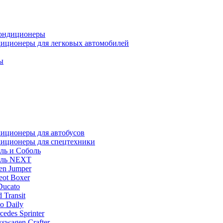
ондиционеры
иционеры для легковых автомобилей
ы
иционеры для автобусов
иционеры для спецтехники
ль и Соболь
ель NEXT
oen Jumper
eot Boxer
Ducato
 Transit
o Daily
cedes Sprinter
kswagen Crafter