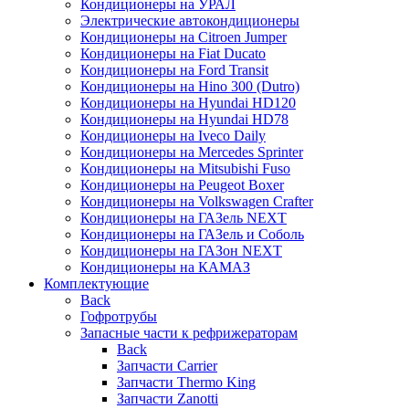
Кондиционеры на УРАЛ
Электрические автокондиционеры
Кондиционеры на Citroen Jumper
Кондиционеры на Fiat Ducato
Кондиционеры на Ford Transit
Кондиционеры на Hino 300 (Dutro)
Кондиционеры на Hyundai HD120
Кондиционеры на Hyundai HD78
Кондиционеры на Iveco Daily
Кондиционеры на Mercedes Sprinter
Кондиционеры на Mitsubishi Fuso
Кондиционеры на Peugeot Boxer
Кондиционеры на Volkswagen Crafter
Кондиционеры на ГАЗель NEXT
Кондиционеры на ГАЗель и Соболь
Кондиционеры на ГАЗон NEXT
Кондиционеры на КАМАЗ
Комплектующие
Back
Гофротрубы
Запасные части к рефрижераторам
Back
Запчасти Carrier
Запчасти Thermo King
Запчасти Zanotti