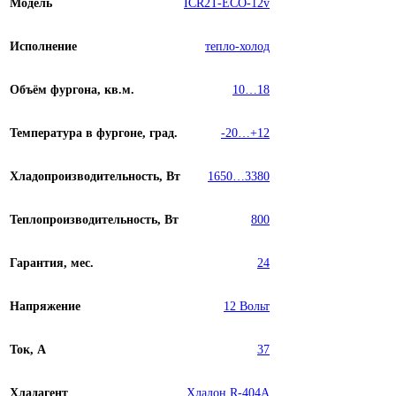
Модель
ICR2T-ECO-12v
Исполнение
тепло-холод
Объём фургона, кв.м.
10…18
Температура в фургоне, град.
-20…+12
Хладопроизводительность, Вт
1650…3380
Теплопроизводительность, Вт
800
Гарантия, мес.
24
Напряжение
12 Вольт
Ток, А
37
Хладагент
Хладон R-404A