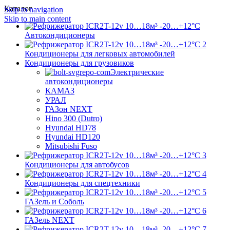
Каталог
Skip to navigation
Skip to main content
Автокондиционеры
Кондиционеры для легковых автомобилей
Кондиционеры для грузовиков
Электрические
автокондиционеры
КАМАЗ
УРАЛ
ГАЗон NEXT
Hino 300 (Dutro)
Hyundai HD78
Hyundai HD120
Mitsubishi Fuso
Кондиционеры для автобусов
Кондиционеры для спецтехники
ГАЗель и Соболь
ГАЗель NEXT