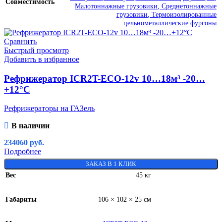
Совместимость
Малотоннажные грузовики
,
Среднетоннажные
грузовики
,
Термоизолированные
цельнометаллические фургоны
Сравнить
Быстрый просмотр
Добавить в избранное
Рефрижератор ICR2T-ECO-12v 10…18м³ -20…
+12°C
Рефрижераторы на ГАЗель
В наличии
234060
руб.
Подробнее
ЗАКАЗ В 1 КЛИК
Вес
45 кг
Габариты
106 × 102 × 25 см