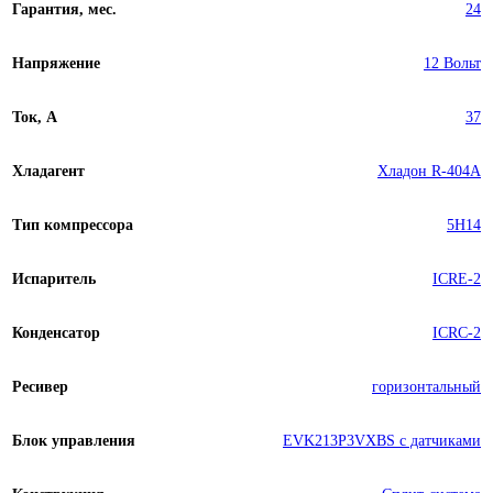
Гарантия, мес.
24
Напряжение
12 Вольт
Ток, А
37
Хладагент
Хладон R-404A
Тип компрессора
5H14
Испаритель
ICRE-2
Конденсатор
ICRC-2
Ресивер
горизонтальный
Блок управления
EVK213P3VXBS с датчиками