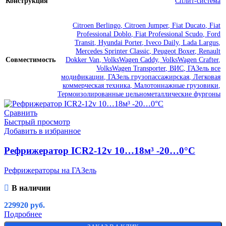
Конструкция
Сплит-система
Citroen Berlingo
,
Citroen Jumper
,
Fiat Ducato
,
Fiat
Professional Doblo
,
Fiat Professional Scudo
,
Ford
Transit
,
Hyundai Porter
,
Iveco Daily
,
Lada Largus
,
Mercedes Sprinter Classic
,
Peugeot Boxer
,
Renault
Совместимость
Dokker Van
,
VolksWagen Caddy
,
VolksWagen Crafter
,
VolksWagen Transporter
,
ВИС
,
ГАЗель все
модификации
,
ГАЗель грузопассажирская
,
Легковая
коммерческая техника
,
Малотоннажные грузовики
,
Термоизолированные цельнометаллические фургоны
Сравнить
Быстрый просмотр
Добавить в избранное
Рефрижератор ICR2-12v 10…18м³ -20…0°C
Рефрижераторы на ГАЗель
В наличии
229920
руб.
Подробнее