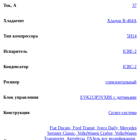
Ток, А
37
Хладагент
Хладон R-404A
Тип компрессора
5H14
Испаритель
ICRE-2
Конденсатор
ICRC-2
Ресивер
горизонтальный
Блок управления
EVK213P3VXBS с датчиками
Конструкция
Сплит-система
Fiat Ducato
,
Ford Transit
,
Iveco Daily
,
Mercedes
Sprinter Classic
,
VolksWagen Crafter
,
VolksWagen
Transporter
,
Автобусы
,
ГАЗель все модификации
,