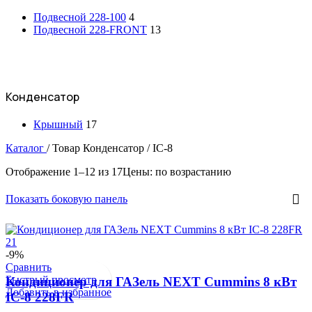
Подвесной 228-100
4
Подвесной 228-FRONT
13
Конденсатор
Крышный
17
Каталог
/
Товар Конденсатор
/
IC-8
Отображение 1–12 из 17
Цены: по возрастанию
Показать боковую панель
-9%
Сравнить
Быстрый просмотр
Кондиционер для ГАЗель NEXT Cummins 8 кВт
Добавить в избранное
IC-8 228FR