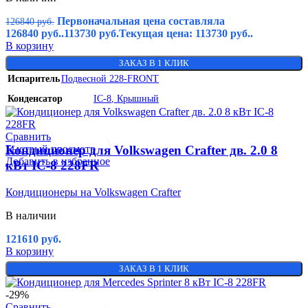
Первоначальная цена составляла
126840
руб.
126840 руб..
113730
руб.
Текущая цена: 113730 руб..
В корзину
ЗАКАЗ В 1 КЛИК
Испаритель
Подвесной 228-FRONT
Конденсатор
IC-8
,
Крышный
Сравнить
Быстрый просмотр
Кондиционер для Volkswagen Crafter дв. 2.0 8
Добавить в избранное
кВт IC-8 228FR
Кондиционеры на Volkswagen Crafter
В наличии
121610
руб.
В корзину
ЗАКАЗ В 1 КЛИК
-29%
Сравнить