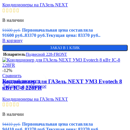
Кондиционеры на ГАЗель NEXT
В наличии
Первоначальная цена составляла
91600
руб.
91600 руб..
83370
руб.
Текущая цена: 83370 руб..
В корзину
ЗАКАЗ В 1 КЛИК
Испаритель
Подвесной 228-FRONT
-12%
Сравнить
Быстрый просмотр
Кондиционер для ГАЗель NEXT УМЗ Evotech 8
Добавить в избранное
кВт IC-8 228FR
Кондиционеры на ГАЗель NEXT
В наличии
Первоначальная цена составляла
94410
руб.
94410 руб..
83370
руб.
Текущая цена: 83370 руб..