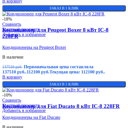
В корзину
ЗАКАЗ В 1 КЛИК
-18%
Сравнить
Быстрый просмотр
Кондиционер для Peugeot Boxer 8 кВт IC-8
Добавить в избранное
228FR
Кондиционеры на Peugeot Boxer
В наличии
Первоначальная цена составляла
137510
руб.
137510 руб..
112100
руб.
Текущая цена: 112100 руб..
В корзину
ЗАКАЗ В 1 КЛИК
-10%
Сравнить
Быстрый просмотр
Кондиционер для Fiat Ducato 8 кВт IC-8 228FR
Добавить в избранное
Кондиционеры на Fiat Ducato
В наличии