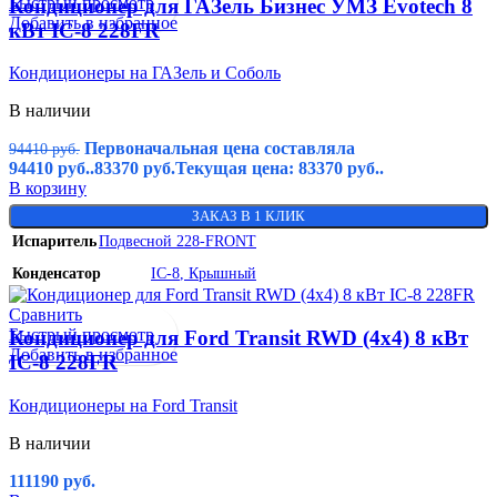
Быстрый просмотр
Кондиционер для ГАЗель Бизнес УМЗ Evotech 8
Добавить в избранное
кВт IC-8 228FR
Кондиционеры на ГАЗель и Соболь
В наличии
Первоначальная цена составляла
94410
руб.
94410 руб..
83370
руб.
Текущая цена: 83370 руб..
В корзину
ЗАКАЗ В 1 КЛИК
Испаритель
Подвесной 228-FRONT
Конденсатор
IC-8
,
Крышный
Сравнить
Быстрый просмотр
Кондиционер для Ford Transit RWD (4х4) 8 кВт
Добавить в избранное
IC-8 228FR
Кондиционеры на Ford Transit
В наличии
111190
руб.