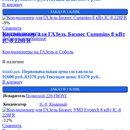
В корзину
ЗАКАЗ В 1 КЛИК
-9%
Сравнить
Быстрый просмотр
Кондиционер для ГАЗель Бизнес Cummins 8 кВт
Добавить в избранное
IC-8 228FR
Кондиционеры на ГАЗель и Соболь
В наличии
Первоначальная цена составляла
91600
руб.
91600 руб..
83370
руб.
Текущая цена: 83370 руб..
В корзину
ЗАКАЗ В 1 КЛИК
Испаритель
Подвесной 228-FRONT
Конденсатор
IC-8
,
Крышный
-12%
Сравнить