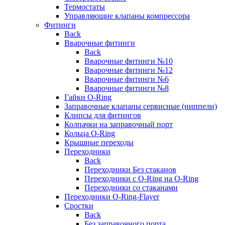
Термостаты
Управляющие клапаны компрессора
Фитинги
Back
Вварочные фитинги
Back
Вварочные фитинги №10
Вварочные фитинги №12
Вварочные фитинги №6
Вварочные фитинги №8
Гайки O-Ring
Заправочные клапаны сервисные (ниппели)
Клипсы для фитингов
Колпачки на заправочный порт
Кольца O-Ring
Крышные переходы
Переходники
Back
Переходники Без стаканов
Переходники с O-Ring на O-Ring
Переходники со стаканами
Переходники O-Ring-Flayer
Сростки
Back
Без заправочного порта