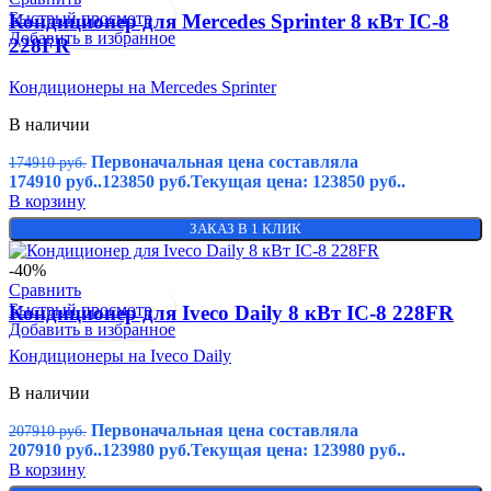
Быстрый просмотр
Кондиционер для Mercedes Sprinter 8 кВт IC-8
Добавить в избранное
228FR
Кондиционеры на Mercedes Sprinter
В наличии
Первоначальная цена составляла
174910
руб.
174910 руб..
123850
руб.
Текущая цена: 123850 руб..
В корзину
ЗАКАЗ В 1 КЛИК
-40%
Сравнить
Быстрый просмотр
Кондиционер для Iveco Daily 8 кВт IC-8 228FR
Добавить в избранное
Кондиционеры на Iveco Daily
В наличии
Первоначальная цена составляла
207910
руб.
207910 руб..
123980
руб.
Текущая цена: 123980 руб..
В корзину