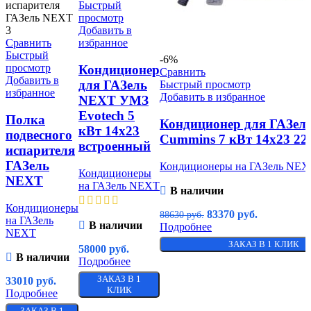
Быстрый
просмотр
Добавить в
Сравнить
избранное
Быстрый
-6%
просмотр
Кондиционер
Сравнить
Добавить в
для ГАЗель
Быстрый просмотр
избранное
Добавить в избранное
NEXT УМЗ
Evotech 5
Полка
Кондиционер для ГАЗел
кВт 14х23
подвесного
Cummins 7 кВт 14х23 2
встроенный
испарителя
ГАЗель
Кондиционеры на ГАЗель NEX
Кондиционеры
NEXT
на ГАЗель NEXT
В наличии
Кондиционеры
83370
руб.
88630
руб.
на ГАЗель
В наличии
Подробнее
NEXT
ЗАКАЗ В 1 КЛИК
58000
руб.
В наличии
Подробнее
ЗАКАЗ В 1
33010
руб.
КЛИК
Подробнее
ЗАКАЗ В 1