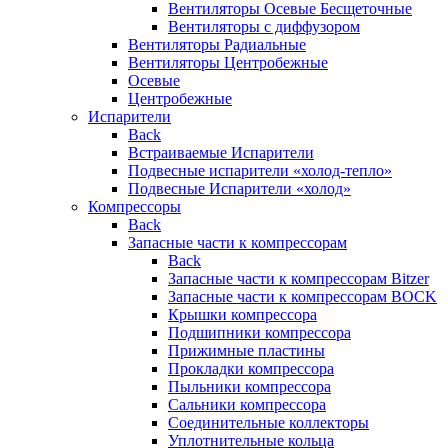
Вентиляторы Осевые Бесщеточные
Вентиляторы с диффузором
Вентиляторы Радиальные
Вентиляторы Центробежные
Осевые
Центробежные
Испарители
Back
Встраиваемые Испарители
Подвесные испарители «холод-тепло»
Подвесные Испарители «холод»
Компрессоры
Back
Запасные части к компрессорам
Back
Запасные части к компрессорам Bitzer
Запасные части к компрессорам BOCK
Крышки компрессора
Подшипники компрессора
Прижимные пластины
Прокладки компрессора
Пыльники компрессора
Сальники компрессора
Соединительные коллекторы
Уплотнительные кольца