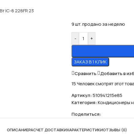
9
шт. продано за неделю
-
+
ЗАКАЗ В 1 КЛИК
Сравнить
Добавить в из
15
Человек смотрят этот тов
Артикул:
510941215e85
Категория:
Кондиционеры на
Поделиться:
ОПИСАНИЕ
РАСЧЕТ ДОСТАВКИ
ХАРАКТЕРИСТИКИ
ОТЗЫВЫ (0)