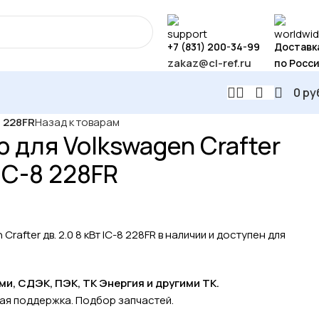
+7 (831) 200-34-99
Доставк
zakaz@cl-ref.ru
по Росс
0
ру
8 228FR
Назад к товарам
 для Volkswagen Crafter
 IC-8 228FR
rafter дв. 2.0 8 кВт IC-8 228FR в наличии и доступен для
, СДЭК, ПЭК, ТК Энергия и другими ТК.
кая поддержка. Подбор запчастей.