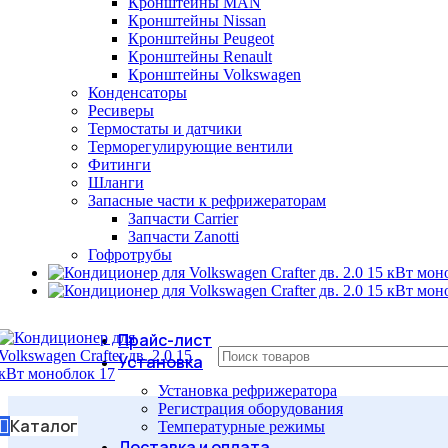
Кронштейны MAN
Кронштейны Nissan
Кронштейны Peugeot
Кронштейны Renault
Кронштейны Volkswagen
Конденсаторы
Ресиверы
Термостаты и датчики
Терморегулирующие вентили
Фитинги
Шланги
Запасные части к рефрижераторам
Запчасти Carrier
Запчасти Zanotti
Гофротрубы
Прайс-лист
Установка
Установка рефрижератора
Регистрация оборудования
Каталог
Температурные режимы
Доставка и оплата