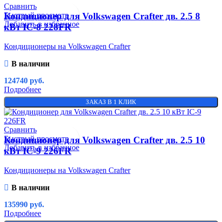
Сравнить
Быстрый просмотр
Кондиционер для Volkswagen Crafter дв. 2.5 8
Добавить в избранное
кВт IC-8 228FR
Кондиционеры на Volkswagen Crafter
В наличии
124740
руб.
Подробнее
ЗАКАЗ В 1 КЛИК
Сравнить
Быстрый просмотр
Кондиционер для Volkswagen Crafter дв. 2.5 10
Добавить в избранное
кВт IC-9 226FR
Кондиционеры на Volkswagen Crafter
В наличии
135990
руб.
Подробнее