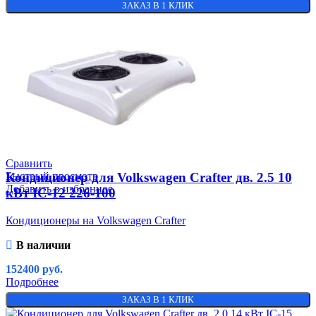
ЗАКАЗ В 1 КЛИК
Сравнить
Быстрый просмотр
Кондиционер для Volkswagen Crafter дв. 2.5 10
Добавить в избранное
кВт IC-12 226-100
Кондиционеры на Volkswagen Crafter
В наличии
152400
руб.
Подробнее
ЗАКАЗ В 1 КЛИК