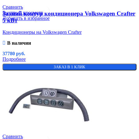
Сравнить
Быстрый просмотр
Задний контур кондиционера Volkswagen Crafter
Добавить в избранное
5 кВт
Кондиционеры на Volkswagen Crafter
В наличии
37780
руб.
Подробнее
ЗАКАЗ В 1 КЛИК
Сравнить