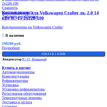
Сравнить
Быстрый просмотр
Кондиционер для Volkswagen Crafter дв. 2.0 14
Добавить в избранное
кВт IC-15 2х228-100
Кондиционеры на Volkswagen Crafter
В наличии
199290
руб.
Подробнее
ЗАКАЗ В 1 КЛИК
Конденсатор
IC-15
,
Крышный
Купить в кредит
Автокондиционеры
Комплектующие
Рефрижераторы
Установка
Установка рефрижератора
Регистрация оборудования
Температурные режимы
Доставка и оплата
Гарантия