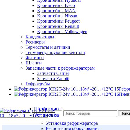
Кронштейны Hyundai
Кронштейны Iveco
Кронштейны MAN
Кронштейны Nissan
Кронштейны Peugeot
Кронштейны Renault
Кронштейны Volkswagen
Конденсаторы
Ресиверы
Термостаты и датчики
Терморегулирующие вентили
Фитинги
Шланги
Запасные части к рефрижераторам
Запчасти Carrier
Запчасти Zanotti
Гофротрубы
Рефр
Пнев
Прайс-лист
Поис
Установка
Установка рефрижератора
Регистрация оборудования