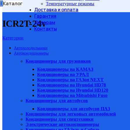
Каталог
Температурные режимы
Доставка и оплата
Гарантия
ICR2T-24v
Дилерам
Контакты
Категории
Автохолодильники
Автокондиционеры
Кондиционеры для грузовиков
Кондиционеры на КАМАЗ
Кондиционеры на УРАЛ
Кондиционеры на ГАЗон NEXT
Кондиционеры на Hyundai HD78
Кондиционеры на Hyundai HD120
Кондиционеры на Mitsubishi Fuso
Кондиционеры для автобусов
Кондиционеры для автобусов ПАЗ
Кондиционеры для легковых автомобилей
Кондиционеры для спецтехники
Электрические автокондиционеры
Кондиционеры на ГАЗель и Соболь