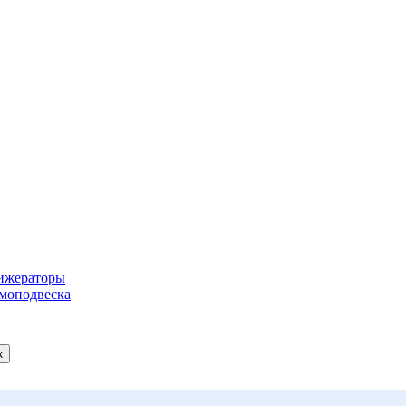
ижераторы
моподвеска
к