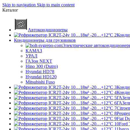
Skip to navigation
Skip to main content
Каталог
Автокондиционеры
Конди
Кондиционеры для грузовиков
Электрические автокондиционер
КАМАЗ
УРАЛ
ГАЗон NEXT
Hino 300 (Dutro)
Hyundai HD78
Hyundai HD120
Mitsubishi Fuso
Конди
Конди
ГАЗел
ГАЗел
Citroe
Peugeo
Fiat D
Ford 
Iveco