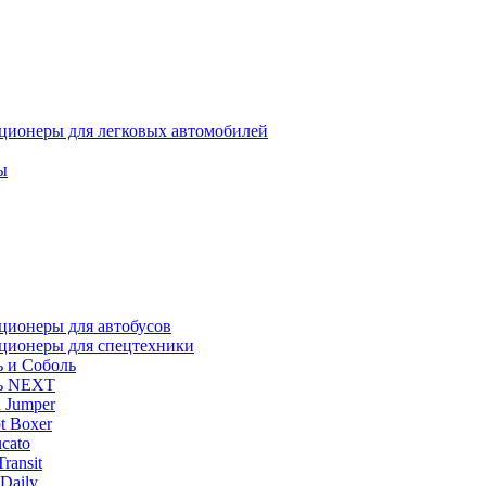
ционеры для легковых автомобилей
ы
ционеры для автобусов
ционеры для спецтехники
ь и Соболь
ь NEXT
n Jumper
t Boxer
ucato
Transit
 Daily