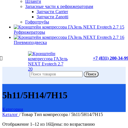
Шланги
Запасные части к рефрижераторам
Запчасти Carrier
Запчасти Zanotti
Гофротрубы
Рефрижераторы
Пневмоподвеска
+7 (831) 200-34-9
Поиск
5h11/5H14/7H15
Категории
Каталог
/
Товар Тип компрессора
/
5h11/5H14/7H15
Отображение 1–12 из 16
Цены: по возрастанию