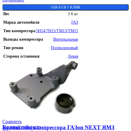
ЗАКАЗ В 1 КЛИК
Вес
3.6 кг
Марка автомобиля
ГАЗ
Тип компрессора
5H14/7H15/TM13/TM15
Выходы компрессора
Вертикальные
Тип ремня
Поликлиновый
Сторона установки
Левая
Сравнить
Быстрый просмотр
Кронштейн компрессора ГАЗон NEXT ЯМЗ