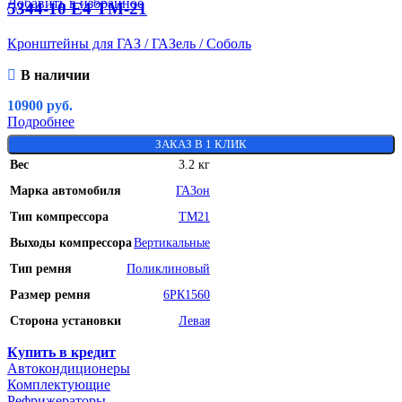
Добавить в избранное
5344-10 Е4 ТМ-21
Кронштейны для ГАЗ / ГАЗель / Соболь
В наличии
10900
руб.
Подробнее
ЗАКАЗ В 1 КЛИК
Вес
3.2 кг
Марка автомобиля
ГАЗон
Тип компрессора
ТМ21
Выходы компрессора
Вертикальные
Тип ремня
Поликлиновый
Размер ремня
6РК1560
Сторона установки
Левая
Купить в кредит
Автокондиционеры
Комплектующие
Рефрижераторы