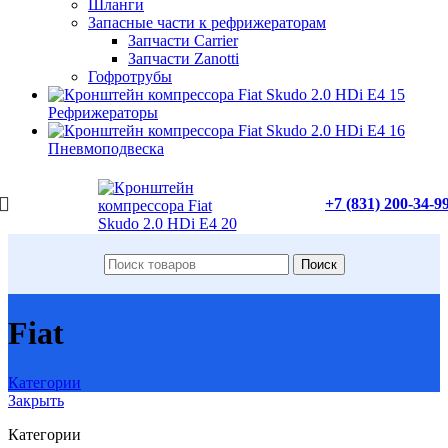
Шланги
Запасные части к рефрижераторам
Запчасти Carrier
Запчасти Zanotti
Гофротрубы
Рефрижераторы
Пневмоподвеска
+7 (831) 200-34-9
Поиск
Fiat
Категории
Закрыть
Категории