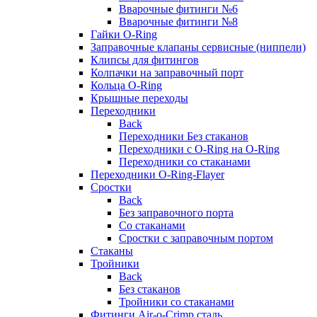
Вварочные фитинги №6
Вварочные фитинги №8
Гайки O-Ring
Заправочные клапаны сервисные (ниппели)
Клипсы для фитингов
Колпачки на заправочный порт
Кольца O-Ring
Крышные переходы
Переходники
Back
Переходники Без стаканов
Переходники с O-Ring на O-Ring
Переходники со стаканами
Переходники O-Ring-Flayer
Сростки
Back
Без заправочного порта
Со стаканами
Сростки с заправочным портом
Стаканы
Тройники
Back
Без стаканов
Тройники со стаканами
Фитинги Air-o-Crimp сталь