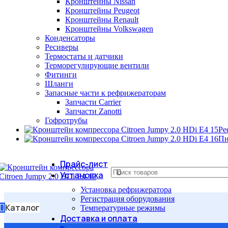
Кронштейны Nissan
Кронштейны Peugeot
Кронштейны Renault
Кронштейны Volkswagen
Конденсаторы
Ресиверы
Термостаты и датчики
Терморегулирующие вентили
Фитинги
Шланги
Запасные части к рефрижераторам
Запчасти Carrier
Запчасти Zanotti
Гофротрубы
Ре
Пн
Прайс-лист
Установка
Установка рефрижератора
Регистрация оборудования
Каталог
Температурные режимы
Доставка и оплата