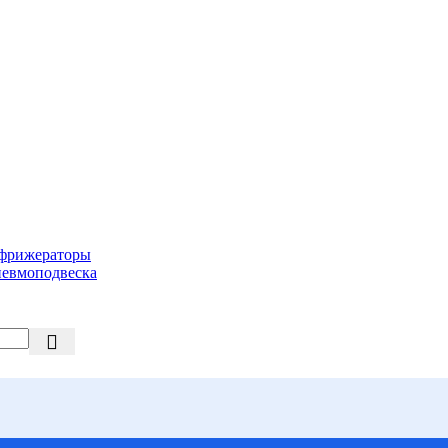
фрижераторы
евмоподвеска