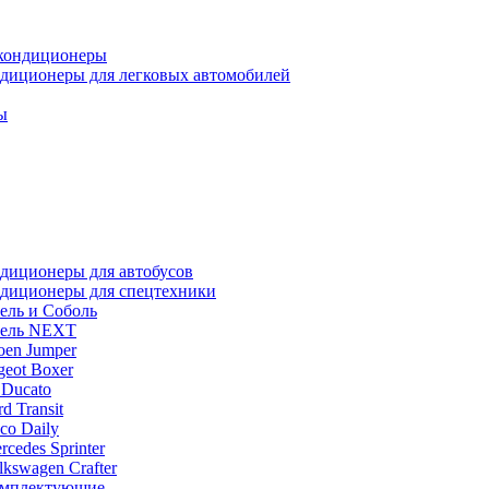
кондиционеры
диционеры для легковых автомобилей
ы
диционеры для автобусов
диционеры для спецтехники
ель и Соболь
ель NEXT
roen Jumper
geot Boxer
 Ducato
rd Transit
eco Daily
rcedes Sprinter
lkswagen Crafter
мплектующие