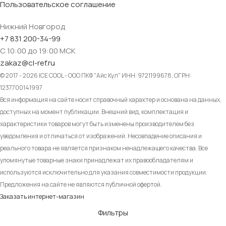
Пользовательское соглашение
Нижний Новгород
+7 831 200-34-99
С 10:00 до 19:00 МСК
zakaz@cl-ref.ru
© 2017 - 2026 ICE COOL - ООО ПКФ "Айс Кул" ИНН: 9721199678, ОГРН:
1237700141997
Вся информация на сайте носит справочный характер и основана на данных,
доступных на момент публикации. Внешний вид, комплектация и
характеристики товаров могут быть изменены производителем без
уведомления и отличаться от изображений. Несовпадение описания и
реального товара не является признаком ненадлежащего качества. Все
упомянутые товарные знаки принадлежат их правообладателям и
используются исключительно для указания совместимости продукции.
Предложения на сайте не являются публичной офертой.
Заказать интернет-магазин
Фильтры