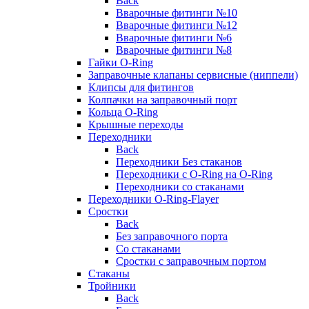
Back
Вварочные фитинги №10
Вварочные фитинги №12
Вварочные фитинги №6
Вварочные фитинги №8
Гайки O-Ring
Заправочные клапаны сервисные (ниппели)
Клипсы для фитингов
Колпачки на заправочный порт
Кольца O-Ring
Крышные переходы
Переходники
Back
Переходники Без стаканов
Переходники с O-Ring на O-Ring
Переходники со стаканами
Переходники O-Ring-Flayer
Сростки
Back
Без заправочного порта
Со стаканами
Сростки с заправочным портом
Стаканы
Тройники
Back