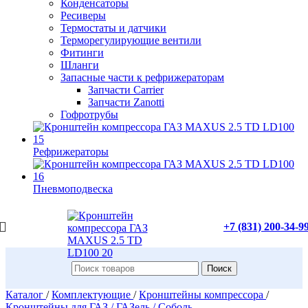
Конденсаторы
Ресиверы
Термостаты и датчики
Терморегулирующие вентили
Фитинги
Шланги
Запасные части к рефрижераторам
Запчасти Carrier
Запчасти Zanotti
Гофротрубы
Рефрижераторы
Пневмоподвеска
+7 (831) 200-34-9
Поиск
Каталог
/
Комплектующие
/
Кронштейны компрессора
/
Кронштейны для ГАЗ / ГАЗель / Соболь