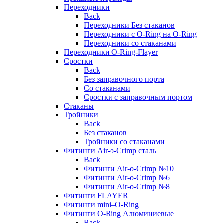
Переходники
Back
Переходники Без стаканов
Переходники с O-Ring на O-Ring
Переходники со стаканами
Переходники O-Ring-Flayer
Сростки
Back
Без заправочного порта
Со стаканами
Сростки с заправочным портом
Стаканы
Тройники
Back
Без стаканов
Тройники со стаканами
Фитинги Air-o-Crimp сталь
Back
Фитинги Air-o-Crimp №10
Фитинги Air-o-Crimp №6
Фитинги Air-o-Crimp №8
Фитинги FLAYER
Фитинги mini–O-Ring
Фитинги O-Ring Алюминиевые
Back