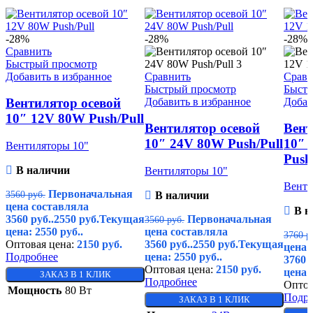
-28%
-28%
-28%
Сравнить
Быстрый просмотр
Добавить в избранное
Сравнить
Сравн
Быстрый просмотр
Быстр
Добавить в избранное
Добав
Вентилятор осевой
10″ 12V 80W Push/Pull
Вентилятор осевой
Вент
10″ 24V 80W Push/Pull
10″ 
Вентиляторы 10"
Push
В наличии
Вентиляторы 10"
Венти
Первоначальная
3560
руб.
В наличии
цена составляла
В н
3560 руб..
2550
руб.
Текущая
Первоначальная
3560
руб.
цена: 2550 руб..
цена составляла
3760
р
Оптовая цена:
2150
руб.
3560 руб..
2550
руб.
Текущая
цена 
Подробнее
цена: 2550 руб..
3760 р
Оптовая цена:
2150
руб.
цена: 
ЗАКАЗ В 1 КЛИК
Подробнее
Оптов
Мощность
80 Вт
Подро
ЗАКАЗ В 1 КЛИК