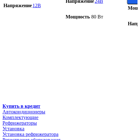
Напряжение
24В
Напряжение
12В
Мощн
Мощность
80 Вт
Напр
Купить в кредит
Автокондиционеры
Комплектующие
Рефрижераторы
Установка
Установка рефрижератора
Регистрация оборудования