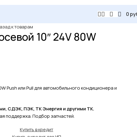
0
ру
азад к товарам
осевой 10″ 24V 80W
0W Push или Pull для автомобильного кондиционера и
, СДЭК, ПЭК, ТК Энергия и другими ТК.
кая поддержка. Подбор запчастей.
Купить в кредит
Купить в кредит для ИП