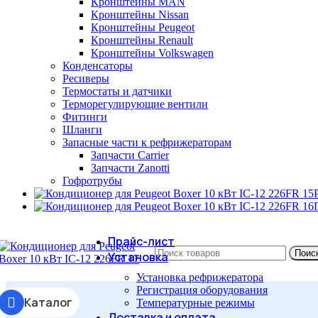
Кронштейны MAN
Кронштейны Nissan
Кронштейны Peugeot
Кронштейны Renault
Кронштейны Volkswagen
Конденсаторы
Ресиверы
Термостаты и датчики
Терморегулирующие вентили
Фитинги
Шланги
Запасные части к рефрижераторам
Запчасти Carrier
Запчасти Zanotti
Гофротрубы
Прайс-лист
Поис
Установка
Установка рефрижератора
Регистрация оборудования
Каталог
Температурные режимы
Доставка и оплата