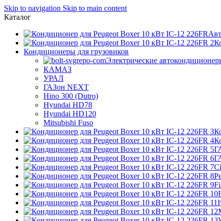
Skip to navigation
Skip to main content
Каталог
Авт
К
Кондиционеры для грузовиков
Электрические автокондиционер
КАМАЗ
УРАЛ
ГАЗон NEXT
Hino 300 (Dutro)
Hyundai HD78
Hyundai HD120
Mitsubishi Fuso
К
К
Г
Г
Ci
P
Fi
I