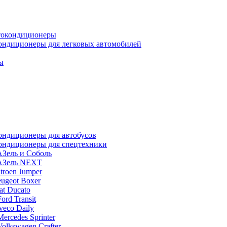
окондиционеры
ондиционеры для легковых автомобилей
ы
ондиционеры для автобусов
ондиционеры для спецтехники
АЗель и Соболь
АЗель NEXT
troen Jumper
eugeot Boxer
at Ducato
Ford Transit
veco Daily
Mercedes Sprinter
Volkswagen Crafter