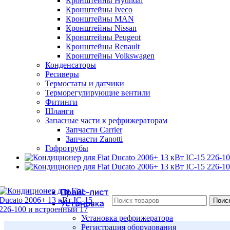
Кронштейны Hyundai
Кронштейны Iveco
Кронштейны MAN
Кронштейны Nissan
Кронштейны Peugeot
Кронштейны Renault
Кронштейны Volkswagen
Конденсаторы
Ресиверы
Термостаты и датчики
Терморегулирующие вентили
Фитинги
Шланги
Запасные части к рефрижераторам
Запчасти Carrier
Запчасти Zanotti
Гофротрубы
Прайс-лист
Поис
Установка
Установка рефрижератора
Регистрация оборудования