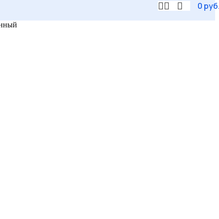
0
руб
енный