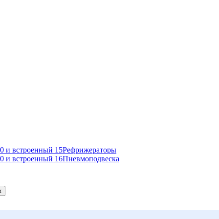
Рефрижераторы
Пневмоподвеска
к