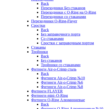
Back
Переходники Без стаканов
Переходники с O-Ring на O-Ring
Переходники со стаканами
Переходники O-Ring-Flayer
Сростки
Back
Без заправочного порта
Со стаканами
Сростки с заправочным портом
Стаканы
Тройники
Back
Без стаканов
Тройники со стаканами
Фитинги Air-o-Crimp сталь
Back
Фитинги Air-o-Crimp №10
Фитинги Air-o-Crimp №6
Фитинги Air-o-Crimp №8
Фитинги FLAYER
Фитинги mini–O-Ring
Фитинги O-Ring Алюминиевые
Back
Фитинги O-Ring Алюминиевые №10