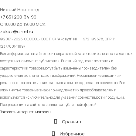
Нижний Новгород
+7 831 200-34-99
С 10:00 до 19:00 МСК
zakaz@cl-ref.ru
© 2017 - 2026 ICE COOL - ООО ПКФ "Айс Кул" ИНН: 9721199678, ОГРН:
1237700141997
Вся информация на сайте носит справочный характер и основана на данных,
доступных на момент публикации. Внешний вид, комплектация и
характеристики товаров могут быть изменены производителем без
уведомления и отличаться от изображений. Несовпадение описания и
реального товара не является признаком ненадлежащего качества. Все
упомянутые товарные знаки принадлежат их правообладателям и
используются исключительно для указания совместимости продукции.
Предложения на сайте не являются публичной офертой.
Заказать интернет-магазин
Сравнить
Избранное