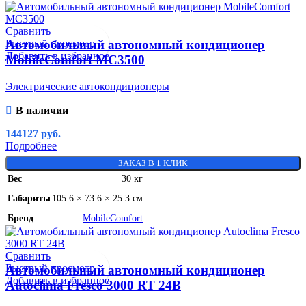
Сравнить
Быстрый просмотр
Автомобильный автономный кондиционер
Добавить в избранное
MobileComfort MC3500
Электрические автокондиционеры
В наличии
144127
руб.
Подробнее
ЗАКАЗ В 1 КЛИК
Вес
30 кг
Габариты
105.6 × 73.6 × 25.3 см
Бренд
MobileComfort
Сравнить
Быстрый просмотр
Автомобильный автономный кондиционер
Добавить в избранное
Autoclima Fresco 3000 RT 24В