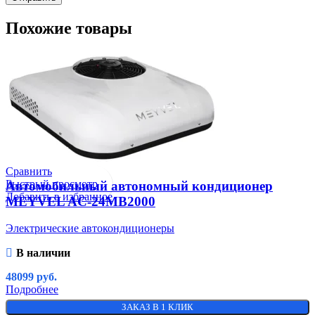
Похожие товары
Сравнить
Быстрый просмотр
Автомобильный автономный кондиционер
Добавить в избранное
MEYVEL AC-24MB2000
Электрические автокондиционеры
В наличии
48099
руб.
Подробнее
ЗАКАЗ В 1 КЛИК