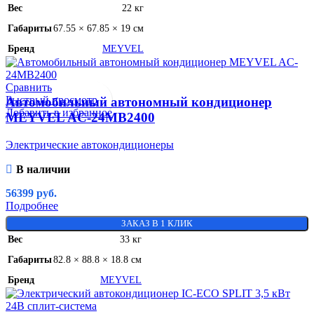
Вес
22 кг
Габариты
67.55 × 67.85 × 19 см
Бренд
MEYVEL
Сравнить
Быстрый просмотр
Автомобильный автономный кондиционер
Добавить в избранное
MEYVEL AC-24MB2400
Электрические автокондиционеры
В наличии
56399
руб.
Подробнее
ЗАКАЗ В 1 КЛИК
Вес
33 кг
Габариты
82.8 × 88.8 × 18.8 см
Бренд
MEYVEL