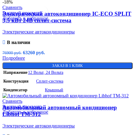
-18%
Сравнить
Быстрый просмотр
Электрический автокондиционер IC-ECO SPLIT
Добавить в избранное
3,5 кВт 24В сплит-система
Электрические автокондиционеры
В наличии
63260
руб.
76900
руб.
Подробнее
ЗАКАЗ В 1 КЛИК
Напряжение
12 Вольт
,
24 Вольта
Конструкция
Сплит-система
Конденсатор
Крышный
Сравнить
Быстрый просмотр
Автомобильный автономный кондиционер
Добавить в избранное
Libhof TM-312
Электрические автокондиционеры