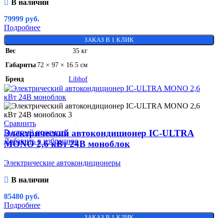
В наличии
79999
руб.
Подробнее
ЗАКАЗ В 1 КЛИК
Вес
35 кг
Габариты
72 × 97 × 16.5 см
Бренд
Libhof
Сравнить
Быстрый просмотр
Электрический автокондиционер IC-ULTRA
Добавить в избранное
MONO 2,6 кВт 24В моноблок
Электрические автокондиционеры
В наличии
85480
руб.
Подробнее
ЗАКАЗ В 1 КЛИК