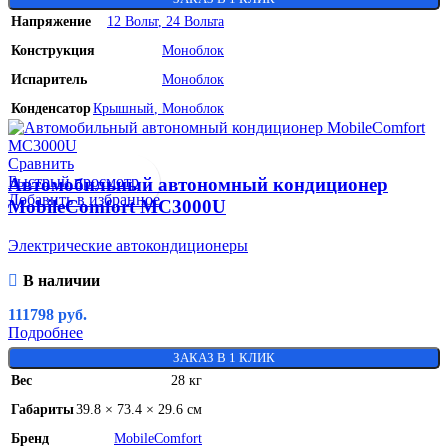
Напряжение
12 Вольт
,
24 Вольта
Конструкция
Моноблок
Испаритель
Моноблок
Конденсатор
Крышный
,
Моноблок
Сравнить
Быстрый просмотр
Автомобильный автономный кондиционер
Добавить в избранное
MobileComfort MC3000U
Электрические автокондиционеры
В наличии
111798
руб.
Подробнее
ЗАКАЗ В 1 КЛИК
Вес
28 кг
Габариты
39.8 × 73.4 × 29.6 см
Бренд
MobileComfort