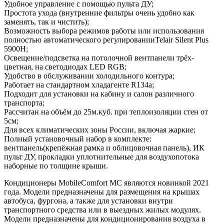
Удобное управление с помощью пульта ДУ;
Простота ухода (внутренние фильтры очень удобно как
заменять, так и чистить);
Возможность выбора режимов работы или использования
полностью автоматического регулированииTelair Silent Plus
5900H;
Освещение/подсветка на потолочной вентпанели трёх-
цветная, на светодиодах LED RGB;
Удобство в обслуживании холодильного контура;
Работает на стандартном хладагенте R134a;
Подходит для установки на кабину и салон различного
транспорта;
Рассчитан на объём до 25м.куб. при теплоизоляции стен от
5см;
Для всех климатических зоны России, включая жаркие;
Полный установочный набор в комплекте:
вентпанель(крепёжная рамка и облицовочная панель), ИК
пульт ДУ, прокладки уплотнительные для воздухопотока
наборные по толщине крыши.
Кондиционеры MobileComfort MC являются новинкой 2021
года. Модели предназначены для размещения на крышах
автобуса, фургона, а также для установки внутри
транспортного средства или в выездных жилых модулях.
Модели предназначены для кондиционирования воздуха в