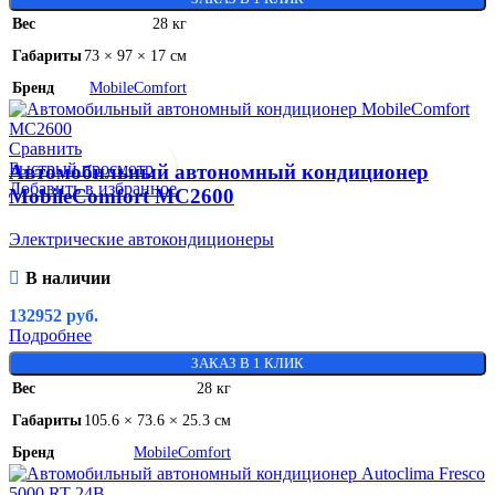
Вес
28 кг
Габариты
73 × 97 × 17 см
Бренд
MobileComfort
Сравнить
Быстрый просмотр
Автомобильный автономный кондиционер
Добавить в избранное
MobileComfort MC2600
Электрические автокондиционеры
В наличии
132952
руб.
Подробнее
ЗАКАЗ В 1 КЛИК
Вес
28 кг
Габариты
105.6 × 73.6 × 25.3 см
Бренд
MobileComfort