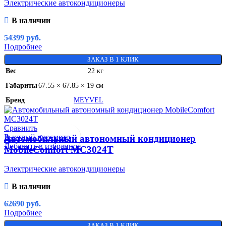
Электрические автокондиционеры
В наличии
54399
руб.
Подробнее
ЗАКАЗ В 1 КЛИК
Вес
22 кг
Габариты
67.55 × 67.85 × 19 см
Бренд
MEYVEL
Сравнить
Быстрый просмотр
Автомобильный автономный кондиционер
Добавить в избранное
MobileComfort MC3024T
Электрические автокондиционеры
В наличии
62690
руб.
Подробнее
ЗАКАЗ В 1 КЛИК