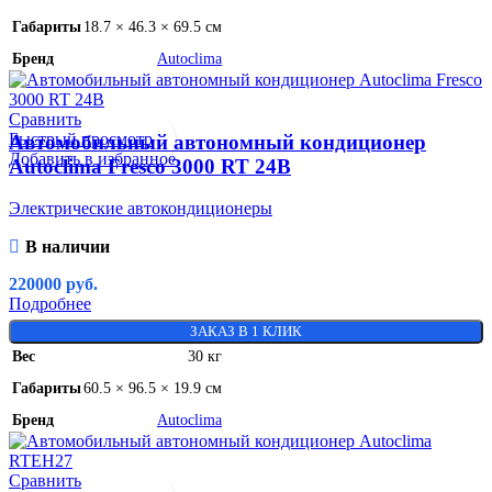
Габариты
18.7 × 46.3 × 69.5 см
Бренд
Autoclima
Сравнить
Быстрый просмотр
Автомобильный автономный кондиционер
Добавить в избранное
Autoclima Fresco 3000 RT 24В
Электрические автокондиционеры
В наличии
220000
руб.
Подробнее
ЗАКАЗ В 1 КЛИК
Вес
30 кг
Габариты
60.5 × 96.5 × 19.9 см
Бренд
Autoclima
Сравнить