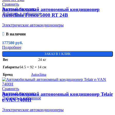
Сравнить
Быстрый просмотр
Автомобильный автономный кондиционер
Добавить в избранное
Autoclima Fresco 5000 RT 24В
Электрические автокондиционеры
В наличии
177580
руб.
Подробнее
ЗАКАЗ В 1 КЛИК
Вес
24 кг
Габариты
64.5 × 92 × 14 см
Бренд
Autoclima
Сравнить
Быстрый просмотр
Автомобильный автономный кондиционер Telair
Добавить в избранное
e-VAN 7400H
Электрические автокондиционеры