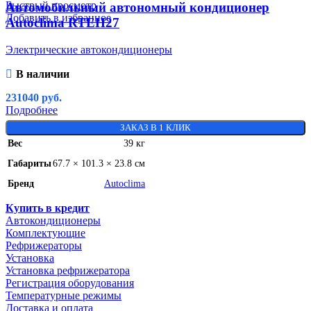
Быстрый просмотр
Автомобильный автономный кондиционер
Добавить в избранное
Autoclima RTEH27
Электрические автокондиционеры
В наличии
231040
руб.
Подробнее
ЗАКАЗ В 1 КЛИК
Вес
39 кг
Габариты
67.7 × 101.3 × 23.8 см
Бренд
Autoclima
Купить в кредит
Автокондиционеры
Комплектующие
Рефрижераторы
Установка
Установка рефрижератора
Регистрация оборудования
Температурные режимы
Доставка и оплата