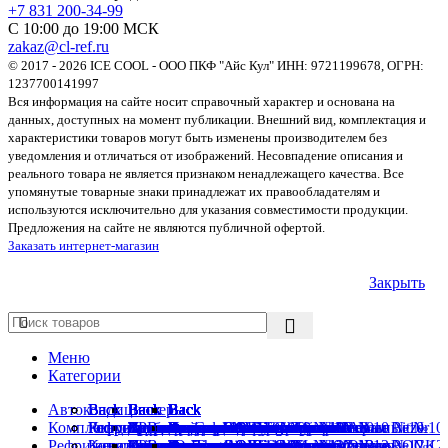
+7 831 200-34-99
С 10:00 до 19:00 МСК
zakaz@cl-ref.ru
© 2017 - 2026 ICE COOL - ООО ПКФ "Айс Кул" ИНН: 9721199678, ОГРН:
1237700141997
Вся информация на сайте носит справочный характер и основана на
данных, доступных на момент публикации. Внешний вид, комплектация и
характеристики товаров могут быть изменены производителем без
уведомления и отличаться от изображений. Несовпадение описания и
реального товара не является признаком ненадлежащего качества. Все
упомянутые товарные знаки принадлежат их правообладателям и
используются исключительно для указания совместимости продукции.
Предложения на сайте не являются публичной офертой.
Заказать интернет-магазин
Закрыть
Меню
Категории
Автокондиционеры
Back
Back
Back
Back
Back
Back
Back
Back
Back
Back
Back
Back
Back
Back
Back
Back
Back
Back
Back
Back
Back
Back
Back
Back
Back
Комплектующие
Кондиционеры для автобусов
Гофротрубы
Рефрижераторы на ГАЗель
Кондиционеры для автобусов ПАЗ
Запчасти Carrier
Кронштейны BAW
Вентиляторы Осевые
Встраиваемые Испарители
Запасные части к компрессорам
ТРВ для легковых автомобилей
Датчики давления универсальные
Вварочные фитинги
Вентиляторы 10″
Запасные части к компрессорам Bitzer
Вварочные фитинги №10
Переходники Без стаканов
Без заправочного порта
Без стаканов
Фитинги Air-o-Crimp №10
Фитинги O-Ring Алюминиевые №10
Фитинги O-Ring Стальные №10
Фитинги ORFS №10
Фитинги аналоги Carrier Стальные №10
Фитинги аналоги Manuli №10
Фитинги со стаканом №10
Рефрижераторы
Кондиционеры для грузовиков
Запасные части к рефрижераторам
Запчасти Thermo King
Кронштейны Citroen
Вентиляторы Радиальные
Подвесные испарители «холод-тепло»
Компрессоры Аналоги Denso
ТРВ универсальные
Смотровое стекло
Гайки O-Ring
Вентиляторы 11″
Запасные части к компрессорам BOCK
Вварочные фитинги №12
Переходники с O-Ring на O-Ring
Со стаканами
Тройники со стаканами
Фитинги Air-o-Crimp №6
Фитинги O-Ring Алюминиевые №12
Фитинги O-Ring Стальные №12
Фитинги ORFS №6
Фитинги аналоги Carrier Стальные №12
Фитинги аналоги Manuli №12
Фитинги со стаканом №12