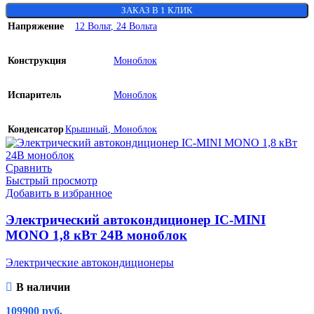
ЗАКАЗ В 1 КЛИК
Напряжение
12 Вольт
,
24 Вольта
Конструкция
Моноблок
Испаритель
Моноблок
Конденсатор
Крышный
,
Моноблок
Сравнить
Быстрый просмотр
Добавить в избранное
Электрический автокондиционер IC-MINI
MONO 1,8 кВт 24В моноблок
Электрические автокондиционеры
В наличии
109900
руб.