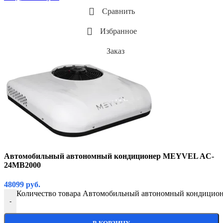
Кронштейны компрессора на Тракторы ХТЗ
Сравнить
Кронштейны компрессора на Экскаваторы и 
Кронштейны МАЗ
Избранное
Кронштейны ПАЗ
Кронштейны УАЗ
Заказ
Кронштейны УРАЛ
Автомобильный автономный кондиционер MEYVEL AC-
24MB2000
48099
руб.
Количество товара Автомобильный автономный кондиц
-