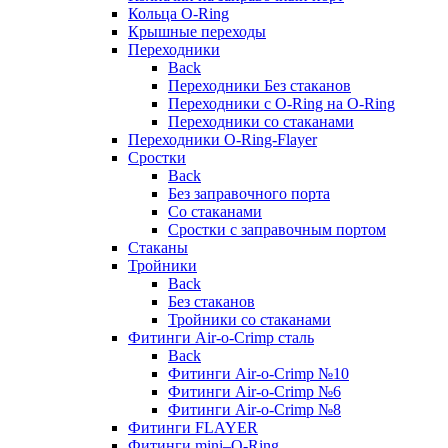
Кольца O-Ring
Крышные переходы
Переходники
Back
Переходники Без стаканов
Переходники с O-Ring на O-Ring
Переходники со стаканами
Переходники O-Ring-Flayer
Сростки
Back
Без заправочного порта
Со стаканами
Сростки с заправочным портом
Стаканы
Тройники
Back
Без стаканов
Тройники со стаканами
Фитинги Air-o-Crimp сталь
Back
Фитинги Air-o-Crimp №10
Фитинги Air-o-Crimp №6
Фитинги Air-o-Crimp №8
Фитинги FLAYER
Фитинги mini–O-Ring