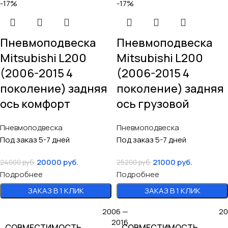
-17%
-17%
Пневмоподвеска
Пневмоподвеска
Mitsubishi L200
Mitsubishi L200
(2006-2015 4
(2006-2015 4
поколение) задняя
поколение) задняя
ось комфорт
ось грузовой
Пневмоподвеска
Пневмоподвеска
Под заказ 5-7 дней
Под заказ 5-7 дней
20000
руб.
21000
руб.
24000
руб.
25200
руб.
Подробнее
Подробнее
ЗАКАЗ В 1 КЛИК
ЗАКАЗ В 1 КЛИК
2006 —
20
2016
СОВМЕСТИМОСТЬ
СОВМЕСТИМОСТЬ