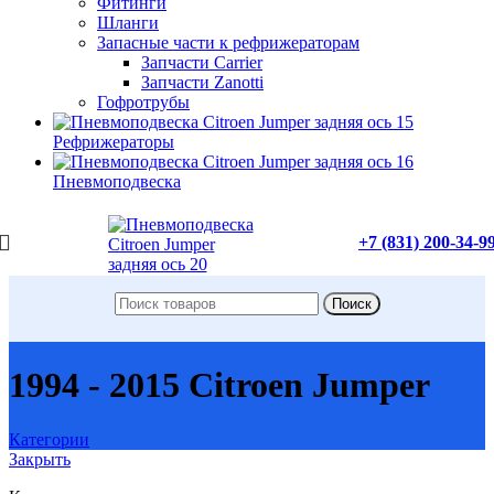
Фитинги
Шланги
Запасные части к рефрижераторам
Запчасти Carrier
Запчасти Zanotti
Гофротрубы
Рефрижераторы
Пневмоподвеска
+7 (831) 200-34-9
Поиск
1994 - 2015 Citroen Jumper
Категории
Закрыть