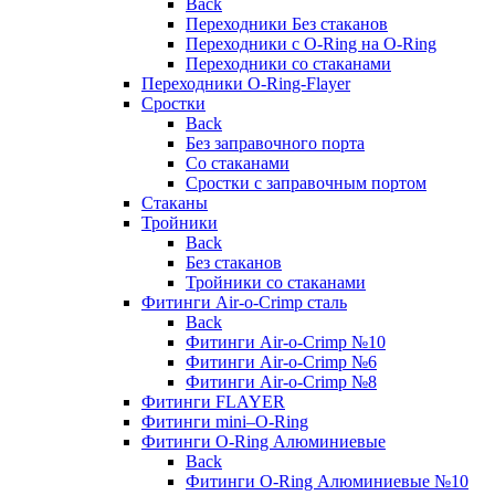
Back
Переходники Без стаканов
Переходники с O-Ring на O-Ring
Переходники со стаканами
Переходники O-Ring-Flayer
Сростки
Back
Без заправочного порта
Со стаканами
Сростки с заправочным портом
Стаканы
Тройники
Back
Без стаканов
Тройники со стаканами
Фитинги Air-o-Crimp сталь
Back
Фитинги Air-o-Crimp №10
Фитинги Air-o-Crimp №6
Фитинги Air-o-Crimp №8
Фитинги FLAYER
Фитинги mini–O-Ring
Фитинги O-Ring Алюминиевые
Back
Фитинги O-Ring Алюминиевые №10