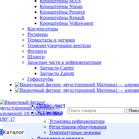
Кронштейны MAN
Кронштейны Nissan
Кронштейны Peugeot
Кронштейны Renault
Кронштейны Volkswagen
Конденсаторы
Ресиверы
Термостаты и датчики
Терморегулирующие вентили
Фитинги
Шланги
Запасные части к рефрижераторам
Запчасти Carrier
Запчасти Zanotti
Гофротрубы
Прайс-лист
Поис
Установка
Установка рефрижератора
Регистрация оборудования
Каталог
Температурные режимы
Доставка и оплата