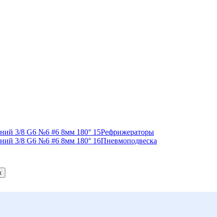
Рефрижераторы
Пневмоподвеска
к