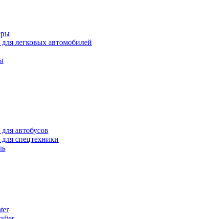
еры
для легковых автомобилей
ы
для автобусов
для спецтехники
ль
ter
after