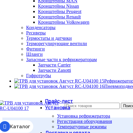
Кронштейны MAN
Кронштейны Nissan
Кронштейны Peugeot
Кронштейны Renault
Кронштейны Volkswagen
Конденсаторы
Ресиверы
Термостаты и датчики
Терморегулирующие вентили
Фитинги
Шланги
Запасные части к рефрижераторам
Запчасти Carrier
Запчасти Zanotti
Гофротрубы
Рефрижерато
Пневмоподве
Прайс-лист
Поис
Установка
Установка рефрижератора
Регистрация оборудования
Каталог
Температурные режимы
Доставка и оплата