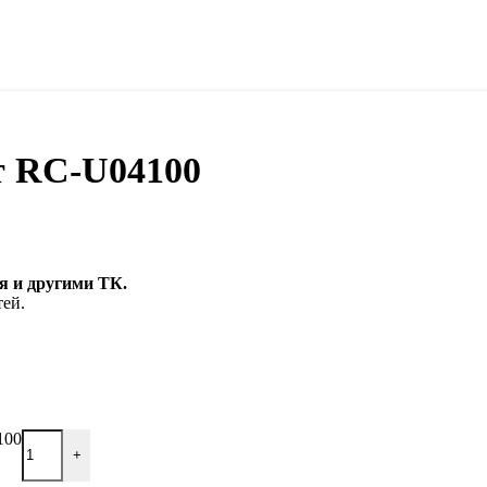
т RC-U04100
 и другими ТК.
тей.
100
+