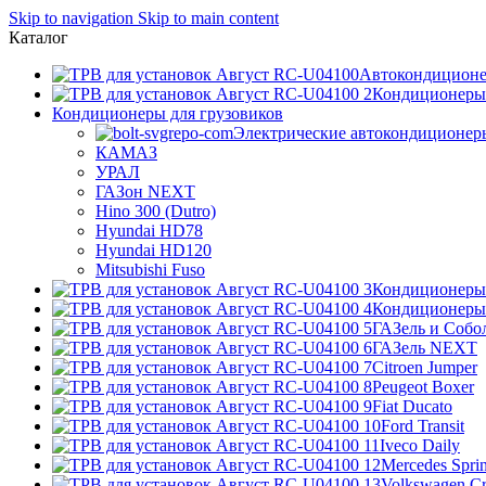
Skip to navigation
Skip to main content
Каталог
Автокондицион
Кондиционеры 
Кондиционеры для грузовиков
Электрические автокондиционер
КАМАЗ
УРАЛ
ГАЗон NEXT
Hino 300 (Dutro)
Hyundai HD78
Hyundai HD120
Mitsubishi Fuso
Кондиционеры 
Кондиционеры 
ГАЗель и Собо
ГАЗель NEXT
Citroen Jumper
Peugeot Boxer
Fiat Ducato
Ford Transit
Iveco Daily
Mercedes Sprin
Volkswagen Cr