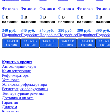
Фитинги
Фитинги
Фитинги
Фитинги
Фитинги
Фитинги
В
В
В
В
В
В
наличии
наличии
наличии
наличии
наличии
наличии
340
руб.
340
руб.
340
руб.
390
руб.
390
руб.
390
руб.
Подробнее
Подробнее
Подробнее
Подробнее
Подробнее
Подробн
ЗАКАЗ В
ЗАКАЗ В
ЗАКАЗ В
ЗАКАЗ В
ЗАКАЗ В
ЗАКАЗ В
1 КЛИК
1 КЛИК
1 КЛИК
1 КЛИК
1 КЛИК
1 КЛИК
Купить в кредит
Автокондиционеры
Комплектующие
Рефрижераторы
Установка
Установка рефрижератора
Регистрация оборудования
Температурные режимы
Доставка и оплата
Гарантия
Дилерам
Контакты