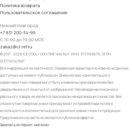
Политика возврата
Пользовательское соглашение
Нижний Новгород
+7 831 200-34-99
С 10:00 до 19:00 МСК
zakaz@cl-ref.ru
© 2017 - 2026 ICE COOL - ООО ПКФ "Айс Кул" ИНН: 9721199678, ОГРН:
1237700141997
Вся информация на сайте носит справочный характер и основана на данных,
доступных на момент публикации. Внешний вид, комплектация и
характеристики товаров могут быть изменены производителем без
уведомления и отличаться от изображений. Несовпадение описания и
реального товара не является признаком ненадлежащего качества. Все
упомянутые товарные знаки принадлежат их правообладателям и
используются исключительно для указания совместимости продукции.
Предложения на сайте не являются публичной офертой.
Заказать интернет-магазин