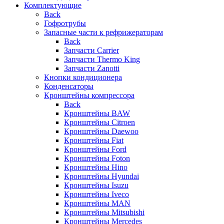
Комплектующие
Back
Гофротрубы
Запасные части к рефрижераторам
Back
Запчасти Carrier
Запчасти Thermo King
Запчасти Zanotti
Кнопки кондиционера
Конденсаторы
Кронштейны компрессора
Back
Кронштейны BAW
Кронштейны Citroen
Кронштейны Daewoo
Кронштейны Fiat
Кронштейны Ford
Кронштейны Foton
Кронштейны Hino
Кронштейны Hyundai
Кронштейны Isuzu
Кронштейны Iveco
Кронштейны MAN
Кронштейны Mitsubishi
Кронштейны Mеrcedes