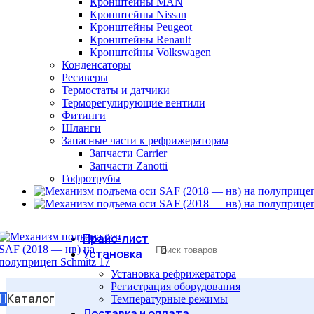
Кронштейны MAN
Кронштейны Nissan
Кронштейны Peugeot
Кронштейны Renault
Кронштейны Volkswagen
Конденсаторы
Ресиверы
Термостаты и датчики
Терморегулирующие вентили
Фитинги
Шланги
Запасные части к рефрижераторам
Запчасти Carrier
Запчасти Zanotti
Гофротрубы
Прайс-лист
Установка
Установка рефрижератора
Регистрация оборудования
Каталог
Температурные режимы
Доставка и оплата