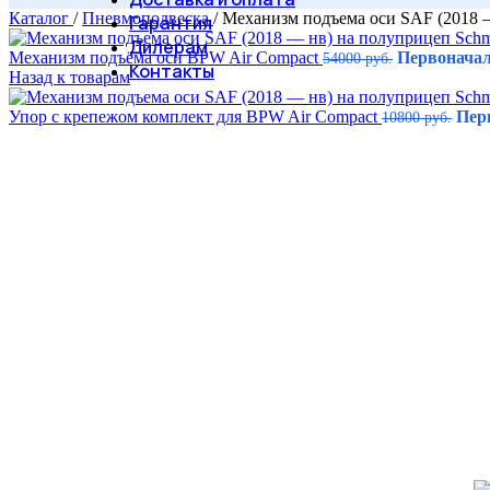
Каталог
/
Пневмоподвеска
/
Механизм подъема оси SAF (2018 —
Гарантия
Дилерам
Механизм подъёма оси BPW Air Compact
Первоначал
54000
руб.
Контакты
Назад к товарам
Упор с крепежом комплект для BPW Air Compact
Перв
10800
руб.