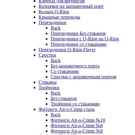
Клипсы для фитингов
Колпачки на заправочный порт
Кольца O-Ring
Крышные переходы
Переходники
Back
Переходники Без стаканов
Переходники с O-Ring на O-Ring
Переходники со стаканами
Переходники O-Ring-Flayer
Сростки
Back
Без заправочного порта
Со стаканами
Сростки с заправочным портом
Стаканы
Тройники
Back
Без стаканов
Тройники со стаканами
Фитинги Air-o-Crimp сталь
Back
Фитинги Air-o-Crimp №10
Фитинги Air-o-Crimp №6
Фитинги Air-o-Crimp №8