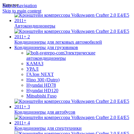
Каталог
Skip to navigation
Skip to main content
Автокондиционеры
Кондиционеры для легковых автомобилей
Кондиционеры для грузовиков
Электрические
автокондиционеры
КАМАЗ
УРАЛ
ГАЗон NEXT
Hino 300 (Dutro)
Hyundai HD78
Hyundai HD120
Mitsubishi Fuso
Кондиционеры для автобусов
Кондиционеры для спецтехники