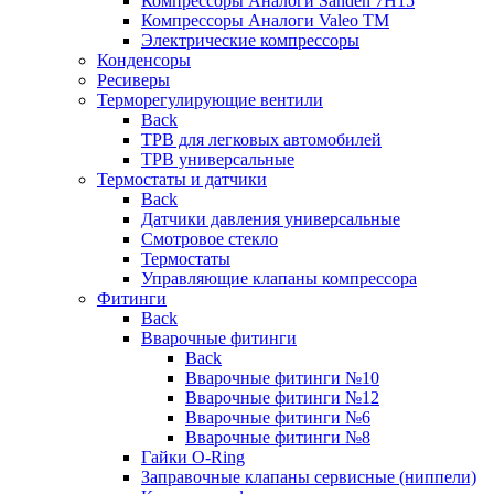
Компрессоры Аналоги Sanden 7H15
Компрессоры Аналоги Valeo ТМ
Электрические компрессоры
Конденсоры
Ресиверы
Терморегулирующие вентили
Back
ТРВ для легковых автомобилей
ТРВ универсальные
Термостаты и датчики
Back
Датчики давления универсальные
Смотровое стекло
Термостаты
Управляющие клапаны компрессора
Фитинги
Back
Вварочные фитинги
Back
Вварочные фитинги №10
Вварочные фитинги №12
Вварочные фитинги №6
Вварочные фитинги №8
Гайки O-Ring
Заправочные клапаны сервисные (ниппели)