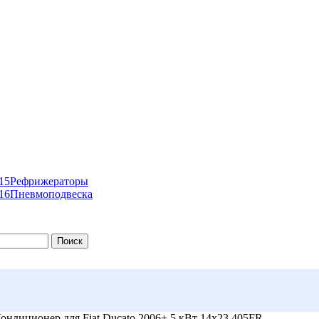
Рефрижераторы
Пневмоподвеска
Поиск
ондиционер для Fiat Ducato 2006+ 5 кВт 14х23 405FR