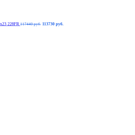
14х23 228FR
113730
руб.
117440
руб.