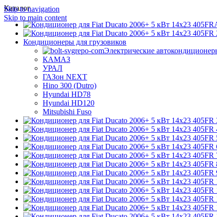
Каталог
Skip to navigation
Skip to main content
Кондиционеры для грузовиков
Электрические автокондиционер
КАМАЗ
УРАЛ
ГАЗон NEXT
Hino 300 (Dutro)
Hyundai HD78
Hyundai HD120
Mitsubishi Fuso