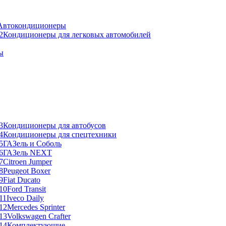
Автокондиционеры
Кондиционеры для легковых автомобилей
ы
Кондиционеры для автобусов
Кондиционеры для спецтехники
ГАЗель и Соболь
ГАЗель NEXT
Citroen Jumper
Peugeot Boxer
Fiat Ducato
Ford Transit
Iveco Daily
Mercedes Sprinter
Volkswagen Crafter
Комплектующие