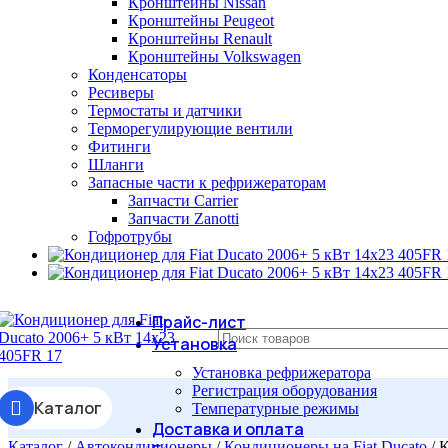
Кронштейны Nissan
Кронштейны Peugeot
Кронштейны Renault
Кронштейны Volkswagen
Конденсаторы
Ресиверы
Термостаты и датчики
Терморегулирующие вентили
Фитинги
Шланги
Запасные части к рефрижераторам
Запчасти Carrier
Запчасти Zanotti
Гофротрубы
Прайс-лист
Установка
Установка рефрижератора
Регистрация оборудования
Каталог
Температурные режимы
Доставка и оплата
Каталог
/
Автокондиционеры
/
Кондиционеры на Fiat Ducato
/
К